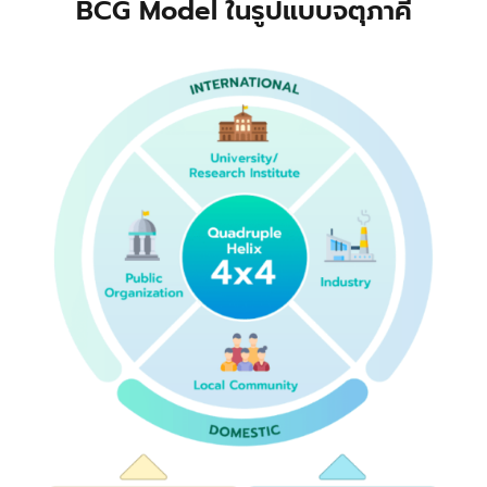
BCG Model ในรูปแบบจตุภาคี