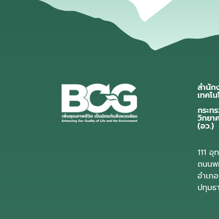
สำนัก
เทคโน
กระทร
วิทยา
(อว.)
111 อ
ถนนพห
อำเภอ
ปทุมธ