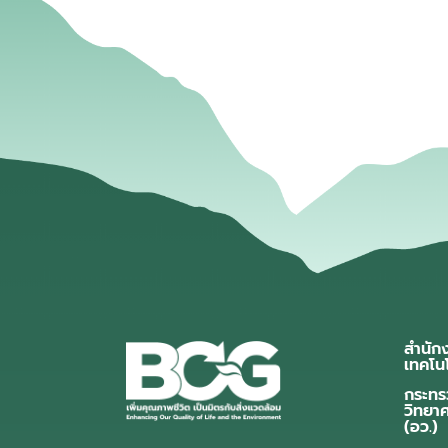
สำนัก
เทคโน
กระทร
วิทยา
(อว.)