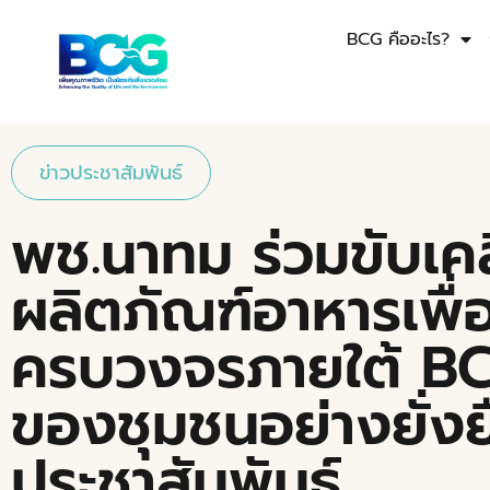
BCG คืออะไร?
ข่าวประชาสัมพันธ์
พช.นาทม ร่วมขับเค
ผลิตภัณฑ์อาหารเพื
ครบวงจรภายใต้ BCG
ของชุมชนอย่างยั่งย
ประชาสัมพันธ์