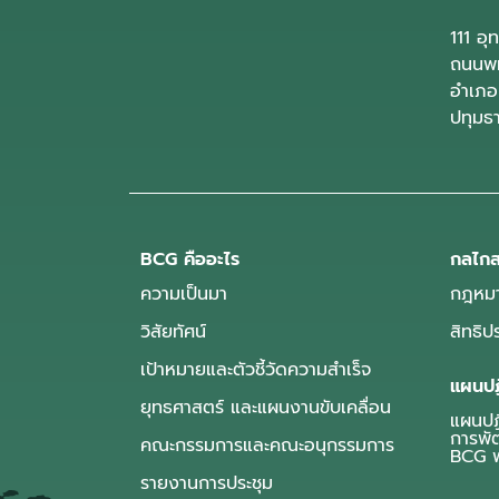
111 อ
ถนนพห
อำเภอ
ปทุมธ
BCG คืออะไร
กลไกส
ความเป็นมา
กฎหมา
วิสัยทัศน์
สิทธิ
เป้าหมายและตัวชี้วัดความสำเร็จ
แผนปฏ
ยุทธศาสตร์ และแผนงานขับเคลื่อน
แผนปฏิ
การพั
คณะกรรมการและคณะอนุกรรมการ
BCG พ
รายงานการประชุม