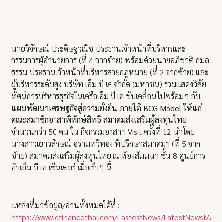
นายวิจักษณ์ ประดิษฐวณิช ประธานเจ้าหน้าที่บริหารและ
กรรมการผู้อำนวยการ (ที่ 4 จากซ้าย) พร้อมด้วยนายอภิชาติ กมล
ธรรม ประธานเจ้าหน้าที่บริหารสายกฎหมาย (ที่ 2 จากซ้าย) และ
ผู้บริหารระดับสูง บริษัท เอ็ม บี เค จำกัด (มหาชน) ร่วมแสดงวิสัย
ทัศน์การบริหารธุรกิจในเครือเอ็ม บี เค ขับเคลื่อนไปพร้อมๆ กับ
แผนพัฒนาเศรษฐกิจสู่ความยั่งยืน ภายใต้ BCG Model ให้แก่
คณะสมาชิกอาสาพิทักษ์สิทธิ สมาคมส่งเสริมผู้ลงทุนไทย
จำนวนกว่า 50 คน ใน กิจกรรมอาสาฯ Visit ครั้งที่ 12 นำโดย
นางสาวเยาวลักษณ์ อร่ามทวีทอง ที่ปรึกษาสมาคมฯ (ที่ 5 จาก
ซ้าย) สมาคมส่งเสริมผู้ลงทุนไทย ณ ห้องสัมมนา ชั้น 8 ศูนย์การ
ค้าเอ็ม บี เค เซ็นเตอร์ เมื่อเร็วๆ นี้
แหล่งที่มาข้อมูล/อ่านทั้งหมดได้ที่ :
https://www.efinancethai.com/LastestNews/LatestNewsMain