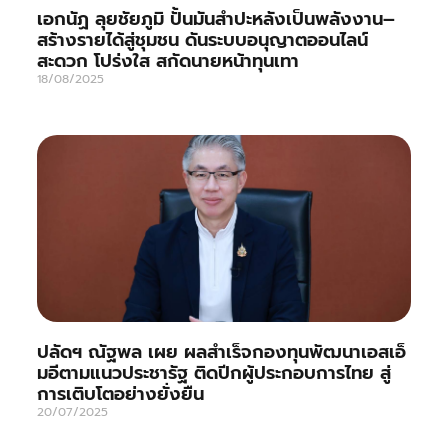
เอกนัฏ ลุยชัยภูมิ ปั้นมันสำปะหลังเป็นพลังงาน–
สร้างรายได้สู่ชุมชน ดันระบบอนุญาตออนไลน์
สะดวก โปร่งใส สกัดนายหน้าทุนเทา
18/08/2025
ปลัดฯ ณัฐพล เผย ผลสำเร็จกองทุนพัฒนาเอสเอ็
มอีตามแนวประชารัฐ ติดปีกผู้ประกอบการไทย สู่
การเติบโตอย่างยั่งยืน
20/07/2025