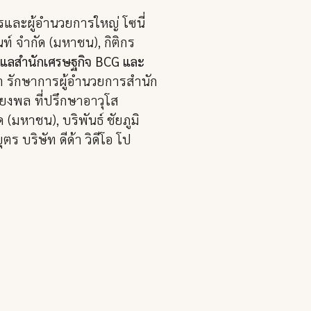
รและผู้อำนวยการใหญ่ โซนี่
ท์ จำกัด (มหาชน), กิติกร
ับดูแลสำนักเศรษฐกิจ BCG และ
ชา รักษาการผู้อำนวยการสำนัก
งพล ที่ปรึกษาอาวุโส
(มหาชน), บริพันธ์ ชัยภูมิ
ร บริษัท ดีด้า วิดีโอ โป