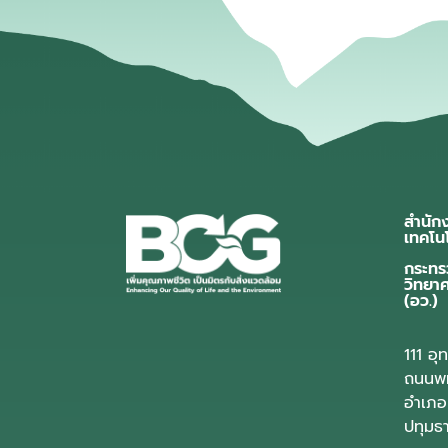
สำนัก
เทคโน
กระทร
วิทยา
(อว.)
111 อ
ถนนพห
อำเภอ
ปทุมธ