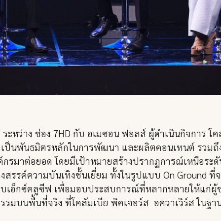
ะหว่าง ช่อง 7HD กับ อเมซอน ฟอลส์ ผู้ดำเนินกิจการ โคล
ธ์ เพื่อเป็นพันธมิตรหลักในการพัฒนา และผลิตคอนเทนต์ รวม
องค์กรมาต่อยอด โดยมีเป้าหมายสร้างปรากฏการณ์เหนือระด
ค์ความบันเทิงชั้นเยี่ยม ทั้งในรูปแบบ On Ground ที่จะ
บเอ็กซ์คลูซีฟ เพื่อมอบประสบการณ์ที่หลากหลายให้แก่ผู
กรรมบนพื้นที่จริง ที่โคลัมเบีย พิคเจอร์ส อควาเวิร์ส 