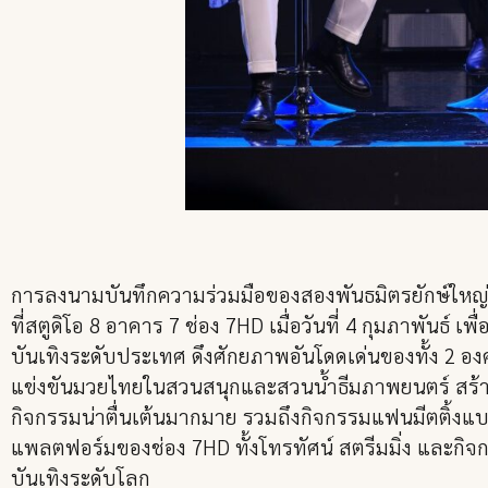
การลงนามบันทึกความร่วมมือของสองพันธมิตรยักษ์ใหญ่ ร
ที่สตูดิโอ 8 อาคาร 7 ช่อง 7HD เมื่อวันที่ 4 กุมภาพัน
บันเทิงระดับประเทศ ดึงศักยภาพอันโดดเด่นของทั้ง 2 
แข่งขันมวยไทยในสวนสนุกและสวนน้ำธีมภาพยนตร์ สร้างสรร
กิจกรรมน่าตื่นเต้นมากมาย รวมถึงกิจกรรมแฟนมีตติ้งแบ
แพลตฟอร์มของช่อง 7HD ทั้งโทรทัศน์ สตรีมมิ่ง และกิจ
บันเทิงระดับโลก