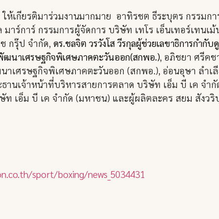
กิจ ให้เกียรติมาร่วมงานมากมาย อาทิรชต ธีระบุตร กรรมกา
มาร์การ์ กรรมการผู้จัดการ บริษัท เทโร เอ็นเทอร์เทนเม้น
ช กรุ๊ป จำกัด,
ดร.ชลจิต วรวังโส วีรกุลผู้ช่วยเลขาธิการกำก
พัฒนาเศรษฐกิจพิเศษภาคตะวันออก(สกพอ.)
, อภิชยา ศรีค
ศรษฐกิจพิเศษภาคตะวันออก (สกพอ.), อ่อนอุษา ลำเลีย
ธานเจ้าหน้าที่บริหารสายการตลาด บริษัท เอ็ม บี เค จำกัด 
ัท เอ็ม บี เค จำกัด (มหาชน) และผู้ผลิตละคร สยม สังวริบุต
on.co.th/sport/boxing/news_5034431