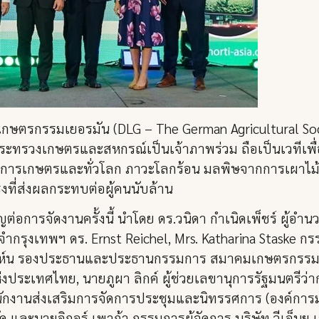
มเกษตรกรรมเยอรมัน (DLG – The German Agricultural Socie
มีกระทรวงเกษตรและสหกรณ์เป็นเจ้าภาพร่วม ถือเป็นเวทีเพื่
รรมการเกษตรและทั่วโลก ภาวะโลกร้อน มลพิษจากการเผาไม
ิงที่ส่งผลกระทบต่อผู้คนนับล้าน
่อการจัดงานครั้งนี้ นำโดย ดร.วนิดา กำเนิดเพ็ชร์ ผู้อ
รุงเทพฯ ดร. Ernst Reichel, Mrs. Katharina Staske กรร
า รีห์น รองประธานและประธานกรรมการ สมาคมเกษตรกรรมเ
ประเทศไทย, นายภูผา ลิกค์ ผู้ช่วยเลขานุการรัฐมนตรี
ำนักงานส่งเสริมการจัดการประชุมและนิทรรศการ (องค์การ
ัด และนายอิกอร์ เพาก้า กรรมการผู้จัดการ บริษัท วีเอ็นยู 