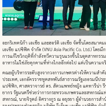
อะกริเทคนิก้า เอเชีย และฮอร์ติ เอเชีย จัดขึ้นโดยสมาค
เอเชีย แปซิฟิค จำกัด (VNU Asia Pacific Co. Ltd.) โดย
การแก้ไขวิกฤติที่กำลังทวีความรุนแรงขึ้นในอุตสาหก
อาหารไม่ใช่ภัยคุกคามที่ห่างไกลอีกต่อไป แต่เป็นความจร
คณะผู้บริหารระดับสูงจากวงการเกษตรต่างให้ความสำคัญต
ประเทศ, เอกอัครราชทูตสหพันธ์สาธารณรัฐเยอรมนีประจำก
แปซิฟิก, ศาสตราจารย์ ดร. สัตวแพทย์หญิง แคทารีน่
ยากร รัฐมนตรีช่วยว่าการกระทรวงเกษตรและสหกรณ์แห่ง
สหกรณ์, นายจิรุตถ์ อิศรางกูร ณ อยุธยา ผู้อำนวยการส
รองประธานฝ่ายธุรกิจ บริษัท วีเอ็นยู เอเชีย แปซิฟิค จำก