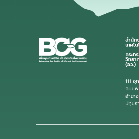
สำนัก
เทคโน
กระทร
วิทยา
(อว.)
111 อ
ถนนพห
อำเภอ
ปทุมธ