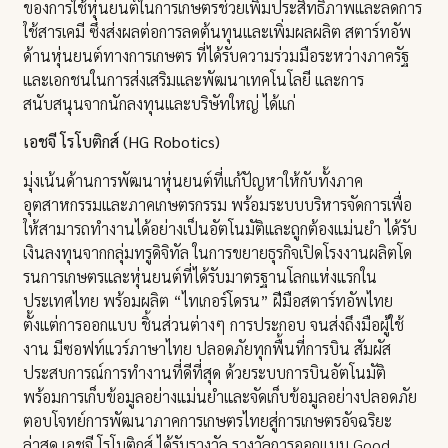
ของการใช้หุ่นยนต์ในการเกษตรช่วยเพิ่มประสิทธิภาพและลดการ
ใช้สารเคมี ซึ่งส่งผลต่อการลดต้นทุนและเพิ่มผลผลิต สตาร์ทอัพ
ด้านหุ่นยนต์ทางการเกษตร ที่ได้รับความร่วมมือระหว่างภาครัฐ
และเอกชนในการส่งเสริมและพัฒนาเทคโนโลยี และการ
สนับสนุนจากนักลงทุนและบริษัทใหญ่ ได้แก่
เอชจี โรโบติกส์ (HG Robotics)
มุ่งเน้นด้านการพัฒนาหุ่นยนต์ที่แก้ปัญหาให้กับทั้งภาค
อุตสาหกรรมและภาคเกษตรกรรม พร้อมระบบบริหารจัดการเพื่อ
ให้สามารถทำงานได้อย่างเป็นอัตโนมัติและถูกต้องแม่นยำ ได้รับ
เงินลงทุนจากกลุ่มทรูดิจิทัล ในการขยายธุรกิจเปิดโรงงานผลิตโด
รนการเกษตรและหุ่นยนต์ที่ได้รับมาตรฐานโลกแห่งแรกใน
ประเทศไทย พร้อมผลิต “ไทเกอร์โดรน” ฝีมือสตาร์ทอัพไทย
ตั้งแต่การออกแบบ ชิ้นส่วนต่างๆ การประกอบ จนส่งถึงมือผู้ใช้
งาน มีซอฟท์แวร์ภาษาไทย ปลอดภัยทุกพื้นที่การบิน สัมผัส
ประสบการณ์การทํางานที่ดีที่สุด ด้วยระบบการบินอัตโนมัติ
พร้อมการเก็บข้อมูลอย่างแม่นยำและจัดเก็บข้อมูลอย่างปลอดภัย
ตอบโจทย์การพัฒนาภาคการเกษตรไทยสู่การเกษตรอัจฉริยะ
ล่าสุด เอชจี โรโบติกส์ ได้รับรางวัล รางวัลการออกแบบ Good