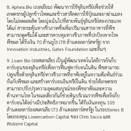
8. Aphea.Bio (เบลเยียม) พัฒนาการใช้จุลินทรีย์เพื่อช่วยให้
เกษตรกรผู้ปลูกข้าวโพดและข้าวสาลีลดการใช้ปุ๋ยและยาฆ่าแมลง
โดยไม่ลดผลผลิต โดยมุ่งเน้นไปที่สายพันธุ์จุลินทรีย์สองประเภท
ได้แก่ สารกระตุ้นทางชีวภาพซึ่งเพิ่มปริมาณสารอาหารที่พืช
สามารถดูดซึมได้ และสารควบคุมทางชีวภาพที่ปกป้องจากโรค
พืชผล ได้รับเงิน 70 ล้านยูโร (78 ล้านดอลลาร์สหรัฐ) จาก
Innovation Industries, Gates Foundation และอื่นๆ
9. Loam Bio (ออสเตรเลีย) เป็นผู้พัฒนาเทคโนโลยีการกักเก็บ
คาร์บอนของจุลินทรีย์เพื่อการฟื้นฟูคาร์บอนในดิน พืชสามารถ
ปลูกเชื้อด้วยจุลินทรีย์ทางชีวภาพที่อาศัยอยู่ในความสัมพันธ์ร่วม
กันกับพืชผล และสร้างคาร์บอนอินทรีย์ในดิน ช่วยให้เกษตรกร
สามารถปรับปรุงความอุดมสมบูรณ์ของพืชอาศัยและความ
ต้านทานโรค ในขณะเดียวกันก็ช่วยดินบริเวณรากพืชเพื่อกักเก็บ
คาร์บอนได้อย่างมีประสิทธิภาพมากขึ้น ได้รับเงินลงทุน 105
ล้านดอลลาร์ออสเตรเลีย (73 ล้านดอลลาร์สหรัฐ) ในรอบSeries B
โดยกองทุน Lowercarbon Capital ของ Chris Sacca และ
Wollemi Capital