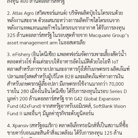
ลงทุน 400 ล้านดอลลาร์สหรัฐ
2. Atlas Agro (สวิตเซอร์แลนด์) บริษัทผลิตปุ๋ยไนโตรเจนด้วย
พลังงานสะอาด ด้วยผสมระหว่างการผลิตก๊าซไฮโดรเจนจาก
พลังงานทดแทนและก๊าซไนโตรเจนจากอากาศ ได้รับการลงทุน
325 ล้านดอลลาร์สหรัฐ ในรอบสุดท้ายจาก Macquarie Group’s
asset management arm ในออสเตรเลีย
3. eFishery (อินโดนีเซีย) แพลตฟอร์มจัดการเพาะเลี้ยงสัตว์น้ำ
ตลอดห่วงโช่ ตั้งแต่ระบบให้อาหารอัตโนมัติด้วยไอโอที IoT
ตลาดสำหรับการขายปลาและอาหารกุ้งให้กับเกษตรกร ผลิตภัณฑ์
ปลาและกุ้งสดสำหรับผู้บริโภค B2B และผลิตภัณฑ์ทางการเงิน
สำหรับเกษตรกรผู้เลี้ยงปลา มีเกษตรกรใช้งานมากกว่า 70,000
รายใน 280 เมืองในอินโดนีเซีย ได้รับการลงทุนในรอบ Series D
มูลค่า 200 ล้านดอลลาร์สหรัฐ จาก G42 Global Expansion
Fund (42xFund) จากสหรัฐอาหรับเอมิเรตส์, SoftBank Vision
Fund II และอื่นๆ มีมูลค่าธุรกิจระดับยูนิคอร์น
4. Xpansiv (สหรัฐอเมริกา) ตลาดอิเล็กทรอนิกส์ที่เป็นสถานที่ซื้อ
ขายคาร์บอนและสินค้าสิ่งแวดล้อม ได้รับการลงทุน 125 ล้าน