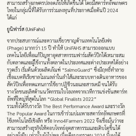
สามารถสร้างเกษตรปลอดภัยให้เกิดขึ้นได้ โดยมีสตาร์ทอัพเกษตร
ไทยในกลุ่มนี้ที่ได้รับการร่วมลงทุนที่ประกาศเมื่อต้นปี 2024
ได้แก่
ยูนิฟาร์ส (UniFahs)
จากประสบการณ์และความเชี่ยวชาญด้านเทคโนโลยีเฟจ
(Phage) มากกว่า 15 ปี ทำให้ UniFAHS สามารถออกแบบ
เทคโนโลยีเพื่อแก้ปัญหาอุตสาหกรรมฟาร์มสัตว์ปีกได้เหมาะสม
กับตลาดและผู้ใช้งานทั้งตลาดในประเทศและต่างประเทศได้อย่าง
รวดเร็ว เริ่มต้นด้วยผลิตภัณฑ์ “SalmoGuard” ซึ่งมีฤทธิ์ทำลาย
เชื้อแบคทีเรียซาลโมเนลล่าในลำไส้และระบบทางเดินอาหารของ
สัตว์ปีกเพื่อทดแทนการใช้ยาปฏิชีวนะและสารเคมี จนได้รับ
รางวัลชนะเลิศด้านนวัตกรรมไบโอเทคจากเวทีการแข่งขันสตาร์ท
อัพที่ใหญ่ที่สุดในโลก “Global Finalists 2022”
รวมทั้งได้รับรางวัล The Best Performance Award และรางวัล
The Popular Award ในการเข้าร่วมบ่มเพาะสตาร์ทอัพเกษตรที่
ใช้เทคโนโลยีเชิงลึก หรือ Inno4Farmers 2022 จึงเชื่อมั่นว่าจะ
สามารถสร้างธุรกิจให้ตอบโจทย์อุตสาหกรรมและเติบโตขึ้นได้
อย่างยั่งยืน เท่านั้นยังไม่พอ เมื่อเดือนมกราคม 2024 นี้เองได้