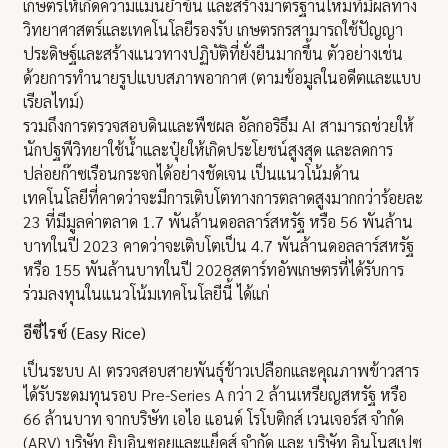
เกษตรให้เกิดความแม่นยำขึ้น และสร้างมาตรฐานใหม่ที่มีผลทาง
วิทยาศาสตร์และเทคโนโลยีรองรับ เกษตรกรสามารถใช้ปัญญา
ประดิษฐ์และสร้างแนวทางปฏิบัติที่ยั่งยืนมากขึ้น ตัวอย่างเช่น
ด้วยการทำนายรูปแบบสภาพอากาศ (ตามข้อมูลในอดีตและแบบ
เรียลไทม์)
รวมถึงการตรวจสอบดินและพืชผล อัลกอริธึม AI สามารถช่วยให้
นักปฐพีวิทยาใช้น้ำและปุ๋ยให้เกิดประโยชน์สูงสุด และลดการ
ปล่อยก๊าซเรือนกระจกได้อย่างชัดเจน เป็นแนวโน้มด้าน
เทคโนโลยีที่คาดว่าจะมีการเติบโตทางการตลาดสูงมากกว่าร้อยละ
23 ที่มีมูลค่าตลาด 1.7 พันล้านดอลลาร์สหรัฐ หรือ 56 พันล้าน
บาทในปี 2023 คาดว่าจะเติบโตเป็น 4.7 พันล้านดอลลาร์สหรัฐ
หรือ 155 พันล้านบาทในปี 2028สตาร์ทอัพเกษตรที่ได้รับการ
ร่วมลงทุนในแนวโน้มเทคโนโลยีนี้ ได้แก่
อีซี่ไรซ์ (Easy Rice)
เป็นระบบ AI ตรวจสอบสายพันธุ์ข้าวเปลือกและคุณภาพข้าวสาร
ได้รับระดมทุนรอบ Pre-Series A กว่า 2 ล้านเหรียญสหรัฐ หรือ
66 ล้านบาท จากบริษัท เอไอ แอนด์ โรโบติกส์ เวนเจอร์ส จำกัด
(ARV) บริษัท ยิบอินซอยและแย็คส์ จำกัด และ บริษัท อินโนสเปซ