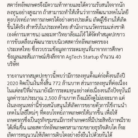
สตาร์ทอัพเกษตรจึงมีความท้าทายและได้ความรับสนใจจากนัก
ลงทุนอย่างสูงมาก ถ้าสามารถทำให้เห็นว่าการพัฒนาเทคโนโลยี
ตอบโจทย์ภาคการเกษตรได้อย่างตรงประเด็น เกิดผู้ใช้งานให้เกิด
ขึ้นได้จริง สำหรับในประเทศไทย สำนักงานนวัตกรรมแห่งชาติ
(องค์การมหาชน) และมหาวิทยาลัยแม่โจ้ ได้จัดทำสมุดปกขาว
การขับเคลื่อนพัฒนาระบบนิเวศสตาร์ทอัพเกษตรของ
ประเทศไทย ซึ่งรวบรวมข้อมูลการระดมทุนที่มาจากการศึกษา
ข้อมูลและสัมภาษณ์เชิงลึกจาก AgTech Startup จำนวน 40
บริษัท
รายงานจากสมุดปกขาวนี้พบว่ามีการลงทุนตั้งแต่ก่อตั้งจนถึงปี
2020 คิดเป็นเงินทั้งสิ้น 772 ล้านบาท ส่วนการลงทุนที่ต่อเนื่อง
ในแต่ละปีที่ผ่านมายังมีการระดมทุนอย่างต่อเนื่องจนถึงปัจจุบันมี
มูลค่ารวมประมาณ 2,500 ล้านบาท ถึงแม้ยังดูไม่เยอะมาก แต่
เงินลงทุนเหล่านี้ช่วยสนับสนุนให้เกิดการขยายตัวการใช้งานนำ
เทคโนโลยีใหม่ๆ ที่ตอบโจทย์ภาพเกษตรให้มากขึ้น เพื่อให้
เกษตรกรซึ่งเป็นธุรกิจชุมชนมีการทำเกษตรที่มีประสิทธิภาพมีราย
ได้เพิ่มขึ้น และสตาร์ทอัพเกษตรสามารถขยายธุรกิจเติบโต ก็จะ
เกิดการหมุนวนให้เกิดการเติบโตอย่างยั่งยืนไปด้วยกันได้