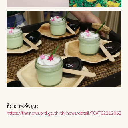
ที่มาภาพ/ข้อมูล :
https://thainews.prd.go.th/th/news/detail/TCATG22120623