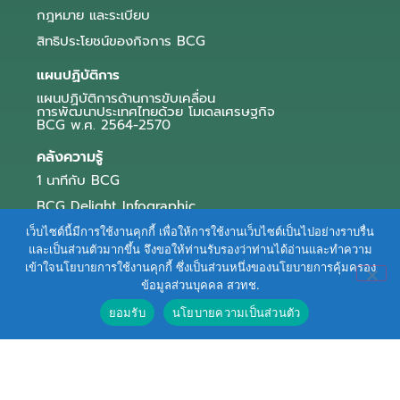
กฎหมาย และระเบียบ
สิทธิประโยชน์ของกิจการ BCG
แผนปฏิบัติการ
แผนปฏิบัติการด้านการขับเคลื่อน
การพัฒนาประเทศไทยด้วย โมเดลเศรษฐกิจ
BCG พ.ศ. 2564-2570
คลังความรู้
1 นาทีกับ BCG
BCG Delight Infographic
สื่อประชาสัมพันธ์
เว็บไซต์นี้มีการใช้งานคุกกี้ เพื่อให้การใช้งานเว็บไซต์เป็นไปอย่างราบรื่น
และเป็นส่วนตัวมากขึ้น จึงขอให้ท่านรับรองว่าท่านได้อ่านและทำความ
e-Book Series
เข้าใจนโยบายการใช้งานคุกกี้ ซึ่งเป็นส่วนหนึ่งของนโยบายการคุ้มครอง
ข้อมูลส่วนบุคคล สวทช.
ตัวอย่างธุรกิจ BCG
ยอมรับ
นโยบายความเป็นส่วนตัว
ข่าวและบทความ
Terms of Service
|
Personal Data Protection Policy