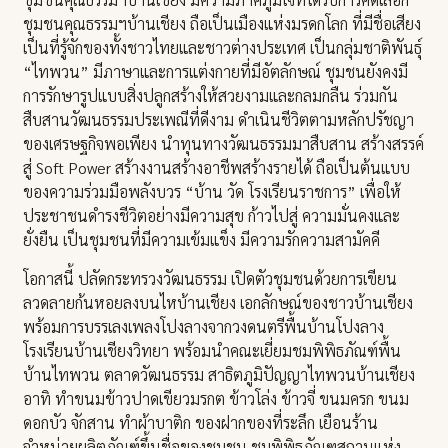
ชุมชนคุณธรรมฯบ้านเชียง ถือเป็นเมืองแห่งมรดกโลก ที่มีชื่อเสียง
เป็นที่รู้จักของทั้งชาวไทยและชาวต่างประเทศ เป็นกลุ่มชาติพันธุ์
“ไทพวน” มีภาษาและการแต่งกายที่มีอัตลักษณ์ ชุมชนยังคงมี
การรักษารูปแบบสิ่งปลูกสร้างให้สวยงามและกลมกลืน ร่วมกัน
สืบสานวัฒนธรรมประเพณีที่ดีงาม ดำเนินชีวิตตามหลักปรัชญา
ของเศรษฐกิจพอเพียง นำทุนทางวัฒนธรรมมาสืบสาน สร้างสรรค์
สู่ Soft Power สร้างงานสร้างอาชีพสร้างรายได้ ถือเป็นต้นแบบ
ของความร่วมมือพลังบวร “บ้าน วัด โรงเรียนราชการ” เพื่อให้
ประชาชนดำรงชีวิตอย่างมีความสุข ก้าวไปสู่ ความมั่นคงและ
ยั่งยืน เป็นชุมชนที่มีความเข้มแข็ง มีความรักความสามัคคี
โอกาสนี้ ปลัดกระทรวงวัฒนธรรม เปิดตัวชุมชนด้วยการเขียน
ลวดลายก้นหอยลงบนไหบ้านเชียง เอกลักษณ์ของชาวบ้านเชียง
พร้อมการบรรเลงเพลงโปงลางจากวงดนตรีพื้นบ้านโปงลาง
โรงเรียนบ้านเชียงวิทยา พร้อมนำคณะเยี่ยมชมพิพิธภัณฑ์พื้น
บ้านไทพวน ตลาดวัฒนธรรม สาธิตภูมิปัญญาไทพวนบ้านเชียง
อาทิ ทำขนมข้าวปาดเขียวมรกต ข้าวโล่ง ข้าวจี่ ขนมครก ขนม
ดอกบัว จักสาน ทำผ้าบาติก ของฝากของที่ระลึก เยือนร้าน
จำหน่ายผลิตภัณฑ์ขึ้นชื่อของชุมชน ชมพิพิธภัณฑสถานแห่ง