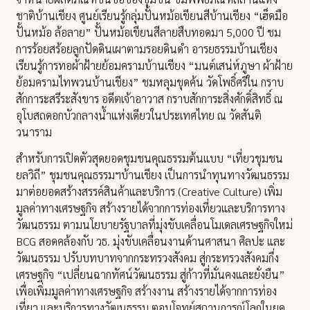
ชาติบ้านเชียง ศูนย์เรียนรู้กลุ่มปั้นหม้อเขียนสีบ้านเชียง “เฮ็ดมือ
ปั้นหม้อ ล้อลาย” ปั้นหม้อเขียนสีลายสืบทอดมา 5,000 ปี ชม
การร้อยสร้อยลูกปัดดินเผาตามรอยดินดำ อารยธรรมบ้านเชียง
เรียนรู้การทอผ้าฝ้ายย้อมครามบ้านเชียง “มนต์เสน่ห์ภูษา ผ้าฝ้าย
ย้อมครามไทพวนบ้านเชียง” ชมหลุมขุดค้น วัดโพธิ์ศรีใน กราบ
สักการะสรีระสังขาร อดีตเจ้าอาวาส กราบสักการะสิ่งศักดิ์สิทธิ์ ณ
อุโบสถดอกบัวกลางน้ำแห่งเดียวในประเทศไทย ณ วัดสันติ
วนาราม
สำหรับการเปิดตัวสุดยอดชุมชนคุณธรรมต้นแบบ “เที่ยวชุมชน
ยลวิถี” ชุมชนคุณธรรมฯบ้านเชียง เป็นการนำทุนทางวัฒนธรรม
มาต่อยอดสร้างสรรค์สินค้าและบริการ (Creative Culture) เพิ่ม
มูลค่าทางเศรษฐกิจ สร้างรายได้จากการท่องเที่ยวและบริการทาง
วัฒนธรรม ตามนโยบายรัฐบาลที่มุ่งขับเคลื่อนโมเดลเศรษฐกิจใหม่
BCG สอดคล้องกับ วธ. มุ่งขับเคลื่อนงานด้านศาสนา ศิลปะ และ
วัฒนธรรม ปรับบทบาทจากกระทรวงสังคม สู่กระทรวงสังคมกึ่ง
เศรษฐกิจ “เปลี่ยนฉากทัศน์วัฒนธรรม สู่ก้าวที่มั่นคงและยั่งยืน”
เพื่อเพิ่มมูลค่าทางเศรษฐกิจ สร้างงาน สร้างรายได้จากการท่อง
เที่ยว และบริการทางวัฒนธรรม ตอบโจทย์สถานการณ์โลกในยุค