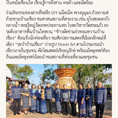
ปั้นหม้อเขียนไห เรียนรู้การจักสาน ทอผ้า และมัดย้อม
ร่วมกิจกรรมของฝากที่ระลึก DIY แม็คเน็ต พวงกุญแจ ถ้วยกาแฟ
ถ้วยชามบ้านเชียง ชมศาสนสถานที่สวยงาม เช่น อุโบสถดอกบัว
กลางน้ำ พระใหญ่วัดเทพประทานพร โบสถวิหารวัดสระแก้ว ยก
ระดับอาหารพื้นบ้านไทพวน “ข้าวผัดข่าแจ่วหอมหวานบ้าน
เชียง” ต้อนรับนักท่องเที่ยว ชมศิลปะการแสดงที่มีเอกลักษณ์ที่
เดียว “ระบำบ้านเชียง” ถ่ายรูป Street Art ตามโปรแกรมนำ
เที่ยวภายในชุมชน พักโฮมสเตย์เชิงอนุรักษ์ พร้อมมัคคุเทศก์ท้อง
ถิ่นและมัคคุเทศก์น้อยนำชมสถานที่ท่องเที่ยวและชุมชน