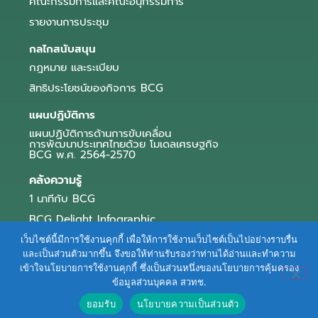
คณะกรรมการและคณะอนุกรรมการ
รายงานการประชุม
กลไกสนับสนุน
กฎหมาย และระเบียบ
สิทธิประโยชน์ของกิจการ BCG
แผนปฏิบัติการ
แผนปฏิบัติการด้านการขับเคลื่อน
การพัฒนาประเทศไทยด้วย โมเดลเศรษฐกิจ
BCG พ.ศ. 2564-2570
คลังความรู้
1 นาทีกับ BCG
BCG Delight Infographic
สื่อประชาสัมพันธ์
เว็บไซต์นี้มีการใช้งานคุกกี้ เพื่อให้การใช้งานเว็บไซต์เป็นไปอย่างราบรื่น
และเป็นส่วนตัวมากขึ้น จึงขอให้ท่านรับรองว่าท่านได้อ่านและทำความ
e-Book Series
เข้าใจนโยบายการใช้งานคุกกี้ ซึ่งเป็นส่วนหนึ่งของนโยบายการคุ้มครอง
ข้อมูลส่วนบุคคล สวทช.
ตัวอย่างธุรกิจ BCG
ยอมรับ
นโยบายความเป็นส่วนตัว
ข่าวและบทความ