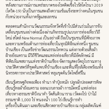
หลังสถานการณ์การแพร่ระบาดของโรคติดเชื้อไวรัสโคโรนา 2019
(โควิด-19) นับเป็นการแสดงถึงความเข้มแข็งระหว่างคนในชุมชน
กับหน่วยงานทั้งภาครัฐและเอกชน
ตลอดจนสำนักงานวัฒนธรรมจังหวัดที่เข้าไปมีส่วนร่วมในการขับ
เคลื่อนชุมชนอย่างต่อเนื่องผ่านกิจกรรมรูปแบบการท่องเที่ยววิถี
ใหม่ สไตล์ New Normal เป็นอย่างดี ถือเป็นชุมชนที่มีศักยภาพ
และความพร้อมด้านการท่องเที่ยวในทุกมิติอีกแห่งหนึ่ง ชุมชน
บ้านเชียง เป็นเครือข่ายวัฒนธรรมไทพวน แต่งกายด้วยเสื้อผ้า
ฝ้ายย้อมคราม มีวิถีชีวิตและแหล่งท่องเที่ยวที่มีอัตลักษณ์ มี
พิพิธภัณฑสถานแห่งชาติบ้านเชียง จัดการแสดงวัตถุโบราณทาง
ประวัติศาสตร์ที่ขุดค้นพบที่บ้านเชียง และพื้นที่ใกล้เคียงพร้อมทั้ง
นิทรรศการทางประวัติศาสตร์ หลุมขุดค้นวัดโพธิ์ศรีใน
เรียนรู้เศรษฐกิจพอเพียง ทำนา ทำปุ๋ยหมัก ปลูกผักปลอดสารพิษ
เรียนรู้ทอผ้าย้อมคราม ออกแบบลายผ้า การมัดหมี่ แหล่งท่อง
เที่ยวทางธรรมชาติบึงนาคำ วัดสันติวนาราม (วัดดงไร่) ป่าไม้
ธรรมชาติ 1,000 ไร่ หนองน้ำ 100 ไร่ เรียนรู้การทำ
เครื่องปั้นดินเผา และเขียนสีลวดลายบ้านเชียง ณ กลุ่มผลิตภัณฑ์