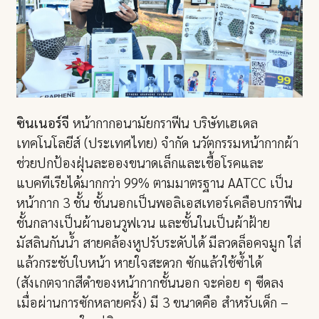
ซินเนอร์จี
หน้ากากอนามัยกราฟีน บริษัทเฮเดล
เทคโนโลยีส์ (ประเทศไทย) จำกัด นวัตกรรมหน้ากากผ้า
ช่วยปกป้องฝุ่นละอองขนาดเล็กและเชื้อโรคและ
แบคทีเรียได้มากกว่า 99% ตามมาตรฐาน AATCC เป็น
หน้ากาก 3 ชั้น ชั้นนอกเป็นพอลิเอสเทอร์เคลือบกราฟีน
ชั้นกลางเป็นผ้านอนวูฟเวน และชั้นในเป็นผ้าฝ้าย
มัสลินกันน้ำ สายคล้องหูปรับระดับได้ มีลวดล็อคจมูก ใส่
แล้วกระชับใบหน้า หายใจสะดวก ซักแล้วใช้ซ้ำได้
(สังเกตจากสีดำของหน้ากากชั้นนอก จะค่อย ๆ ซีดลง
เมื่อผ่านการซักหลายครั้ง) มี 3 ขนาดคือ สำหรับเด็ก –