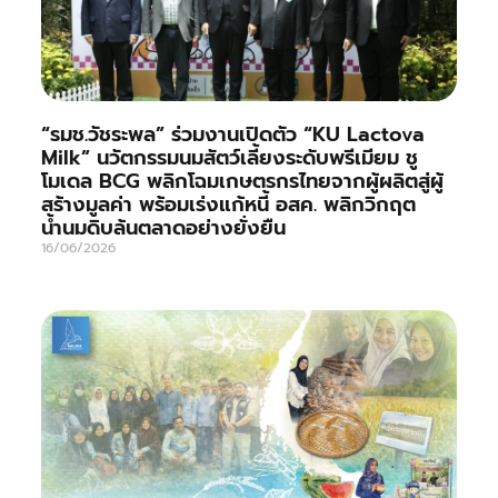
“รมช.วัชระพล” ร่วมงานเปิดตัว “KU Lactova
Milk” นวัตกรรมนมสัตว์เลี้ยงระดับพรีเมียม ชู
โมเดล BCG พลิกโฉมเกษตรกรไทยจากผู้ผลิตสู่ผู้
สร้างมูลค่า พร้อมเร่งแก้หนี้ อสค. พลิกวิกฤต
น้ำนมดิบล้นตลาดอย่างยั่งยืน
16/06/2026