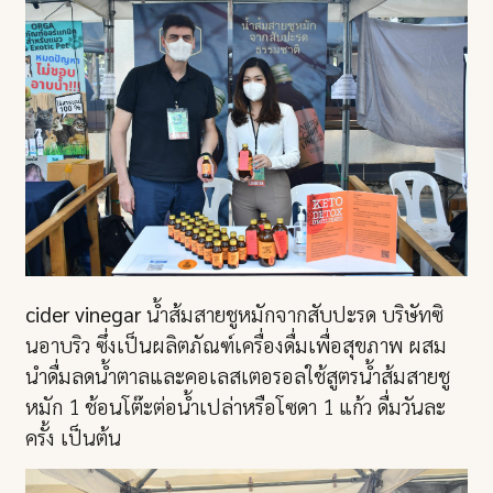
cider vinegar
น้ำส้มสายชูหมักจากสับปะรด บริษัทซิ
นอาบริว ซึ่งเป็นผลิตภัณฑ์เครื่องดื่มเพื่อสุขภาพ ผสม
นำดื่มลดน้ำตาลและคอเลสเตอรอลใช้สูตรน้ำส้มสายชู
หมัก 1 ช้อนโต๊ะต่อน้ำเปล่าหรือโซดา 1 แก้ว ดื่มวันละ
ครั้ง เป็นต้น