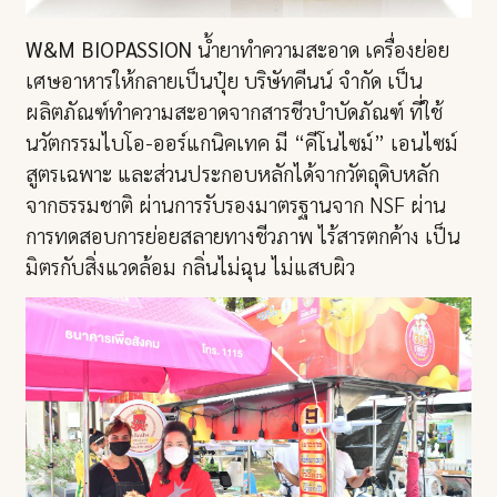
W&M BIOPASSION
น้ำยาทำความสะอาด เครื่องย่อย
เศษอาหารให้กลายเป็นปุ๋ย บริษัทคีนน์ จำกัด เป็น
ผลิตภัณฑ์ทำความสะอาดจากสารชีวบำบัดภัณฑ์ ที่ใช้
นวัตกรรมไบโอ-ออร์แกนิคเทค มี “คีโนไซม์” เอนไซม์
สูตรเฉพาะ และส่วนประกอบหลักได้จากวัตถุดิบหลัก
จากธรรมชาติ ผ่านการรับรองมาตรฐานจาก NSF ผ่าน
การทดสอบการย่อยสลายทางชีวภาพ ไร้สารตกค้าง เป็น
มิตรกับสิ่งแวดล้อม กลิ่นไม่ฉุน ไม่แสบผิว