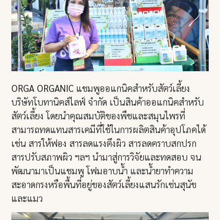
ORGA ORGANIC
แชมพูออแกนิคสำหรับสัตว์เลี้ยง
บริษัทโบทานิคส์ไลฟ์ จำกัด เป็นสินค้าออแกนิคสำหรับ
สัตว์เลี้ยง โดยนำคุณสมบัติของพืชและสมุนไพรที่
สามารถทดแทนสารเคมีที่ใช้ในการผลิตสินค้าอุปโภคได้
เช่น สารให้ฟอง สารลดแรงตึงผิว สารลดคราบสกปรก
สารปรับสภาพผิว ฯลฯ นำมาสู่การวิจัยและทดสอบ จน
พัฒนามาเป็นแชมพู โฟมอาบน้ำ และน้ำยาทำความ
สะอาดกรงหรือพื้นที่อยู่ของสัตว์เลี้ยงแสนรักเช่นสุนัข
และแมว