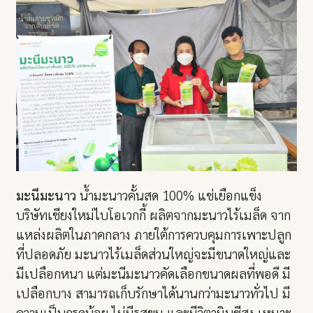
มะนีมะนาว
น้ำมะนาวคั้นสด 100% แช่เยือกแข็ง
บริษัทเชียงใหม่ไบโอเวกกี้ ผลิตจากมะนาวไร้เมล็ด จาก
แหล่งผลิตในภาคกลาง ภายใต้การควบคุมการเพาะปลูก
ที่ปลอดภัย มะนาวไร้เมล็ดส่วนใหญ่จะมีขนาดใหญ่และ
มีเปลือกหนา แต่มะนีมะนาวคัดเลือกขนาดผลที่พอดี มี
เปลือกบาง สามารถเก็บรักษาได้นานกว่ามะนาวทั่วไป มี
ความเป็นกรดน้อย ไม่มีรสขม และมีวิตามินซีสูง เหมาะ