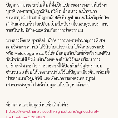
ปัญหาจากเกษตรกรในพื้นที่ซึ่งเป็นแปลงของ นางสาวพัสวี หา
บุตรดี เกษตรกรผู้ปลูกผักอินทรีย์ ต.น้ำหนาว อ.น้ำหนาว
จ.เพชรบูรณ์ ประสบปัญหาผักสลัดที่ปลูกในแปลงไม่เจริญเติบโต
ลำต้นแคระแกร็น ใบเปลี่ยนเป็นสีเหลือง เมื่อถอนดูระบบรากพบ
รากเป็นปม มีลักษณะคล้ายกับอาการโรครากปม
นางสาวรัติกาล ยุทธศิลป์ นักวิชาการเกษตรชำนาญการพิเศษ
กลุ่มวิชาการ สวพ.3 ได้วินิจฉัยแล้วว่าเป็น ไส้เดือนฝอยรากปม
หรือ Meloidogyne sp. จึงได้สนับสนุนชีวภัณฑ์เห็ดเรืองแสงสิริน
รัศมีพร้อมใช้ ซึ่งเป็นชีวภัณฑ์ของสำนักวิจัยและพัฒนาการ
อารักขาพืช กรมวิชาการเกษตร ที่ใช้ป้องกันกำจัดโรครากปม
จำนวน 30 ก้อน ให้เกษตรกรนำไปใช้แก้ปัญหาเบื้องต้น พร้อมทั้ง
ประสานมายังศูนย์วิจัยและพัฒนาการเกษตรเพชรบูรณ์
(ศวพ.เพชรบูรณ์) ให้เข้าไปดูแลแก้ไขปัญหาดังกล่าว
ที่มาภาพและข้อมูลอ่านเพิ่มเติมได้ที่ :
https://www.thairath.co.th/agriculture/agricultural-
technology/2795950