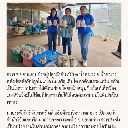
สวพ.3 ขอนแก่น ช่วยผู้ปลูกผักอินทรีย์ ต.น้ำหนาว อ.น้ำหนาว
หลังผักสลัดที่ปลูกในแปลงไม่เจริญเติบโต ลำต้นแคระแกร็น คล้าย
เป็นโรครากปมจากไส้เดือนฝอย โดยสนับสนุนชีวภัณฑ์เห็ดเรือง
แสงสิรินรัศมีไปใช้แก้ปัญหา เพื่อไส้เดือนฝอยรากปมในดินที่เป็น
พาหะ
นายระพีภัทร์ จันทรศรีวงศ์ อธิบดีกรมวิชาการเกษตร เปิดเผยว่า
สำนักวิจัยและพัฒนาการเกษตร เขตที่ 3 จ.ขอนแก่น (สวพ.3) ซึ่ง
เป็นหน่วยงานในส่วนภูมิภาคของกรมวิชาการเกษตร ได้รับแจ้ง