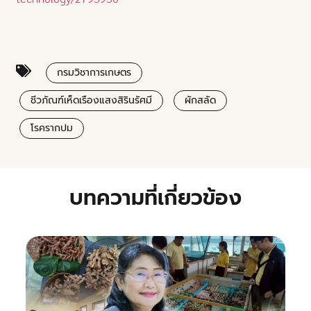
กรมวิชาการเกษตร
ชีวภัณฑ์เห็ดเรืองแสงสิรินรัศมี
ผักสลัด
โรครากปม
บทความที่เกี่ยวข้อง