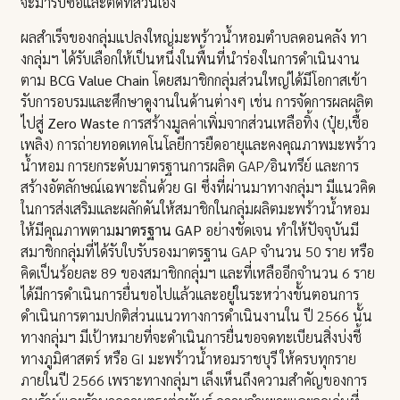
จะมารับซื้อและตัดที่สวนเอง
ผลสำเร็จของกลุ่มแปลงใหญ่มะพร้าวน้ำหอมตำบลดอนคลัง ทา
งกลุ่มฯ ได้รับเลือกให้เป็นหนึ่งในพื้นที่นำร่องในการดำเนินงาน
ตาม
BCG Value Chain
โดยสมาชิกกลุ่มส่วนใหญ่ได้มีโอกาสเข้า
รับการอบรมและศึกษาดูงานในด้านต่างๆ เช่น การจัดการผลผลิต
ไปสู่
Zero Waste
การสร้างมูลค่าเพิ่มจากส่วนเหลือทิ้ง (ปุ๋ย,เชื้อ
เพลิง) การถ่ายทอดเทคโนโลยีการยืดอายุและคงคุณภาพมะพร้าว
น้ำหอม การยกระดับมาตรฐานการผลิต GAP/อินทรีย์ และการ
สร้างอัตลักษณ์เฉพาะถิ่นด้วย
GI
ซึ่งที่ผ่านมาทางกลุ่มฯ มีแนวคิด
ในการส่งเสริมและผลักดันให้สมาชิกในกลุ่มผลิตมะพร้าวน้ำหอม
ให้มีคุณภาพตาม
มาตรฐาน GAP
อย่างชัดเจน ทำให้ปัจจุบันมี
สมาชิกกลุ่มที่ได้รับใบรับรองมาตรฐาน GAP จำนวน 50 ราย หรือ
คิดเป็นร้อยละ 89 ของสมาชิกกลุ่มฯ และที่เหลืออีกจำนวน 6 ราย
ได้มีการดำเนินการยื่นขอไปแล้วและอยู่ในระหว่างขั้นตอนการ
ดำเนินการตามปกติส่วนแนวทางการดำเนินงานใน ปี 2566 นั้น
ทางกลุ่มฯ มีเป้าหมายที่จะดำเนินการยื่นขอจดทะเบียนสิ่งบ่งชี้
ทางภูมิศาสตร์ หรือ GI มะพร้าวน้ำหอมราชบุรี ให้ครบทุกราย
ภายในปี 2566 เพราะทางกลุ่มฯ เล็งเห็นถึงความสำคัญของการ