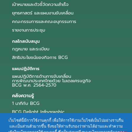
เป้าหมายและตัวชี้วัดความสำเร็จ
ยุทธศาสตร์ และแผนงานขับเคลื่อน
คณะกรรมการและคณะอนุกรรมการ
รายงานการประชุม
กลไกสนับสนุน
กฎหมาย และระเบียบ
สิทธิประโยชน์ของกิจการ BCG
แผนปฏิบัติการ
แผนปฏิบัติการด้านการขับเคลื่อน
การพัฒนาประเทศไทยด้วย โมเดลเศรษฐกิจ
BCG พ.ศ. 2564-2570
คลังความรู้
1 นาทีกับ BCG
BCG Delight Infographic
สื่อประชาสัมพันธ์
เว็บไซต์นี้มีการใช้งานคุกกี้ เพื่อให้การใช้งานเว็บไซต์เป็นไปอย่างราบรื่น
และเป็นส่วนตัวมากขึ้น จึงขอให้ท่านรับรองว่าท่านได้อ่านและทำความ
e-Book Series