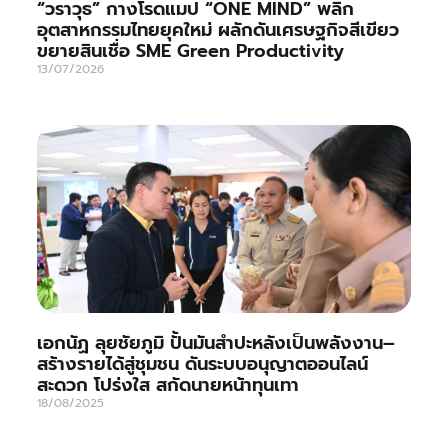
“วราวุธ” กางโรดแมป “ONE MIND” พลิก
อุตสาหกรรมไทยยุคใหม่ ผลักดันเศรษฐกิจสีเขียว
ขยายสินเชื่อ SME Green Productivity
13/07/2026
เอกนัฏ ลุยชัยภูมิ ปั้นมันสำปะหลังเป็นพลังงาน–
สร้างรายได้สู่ชุมชน ดันระบบอนุญาตออนไลน์
สะดวก โปร่งใส สกัดนายหน้าทุนเทา
18/08/2025