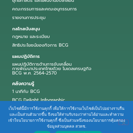
ยุทธศาสตร์ และแผนงานขับเคลื่อน
คณะกรรมการและคณะอนุกรรมการ
รายงานการประชุม
กลไกสนับสนุน
กฎหมาย และระเบียบ
สิทธิประโยชน์ของกิจการ BCG
แผนปฏิบัติการ
แผนปฏิบัติการด้านการขับเคลื่อน
การพัฒนาประเทศไทยด้วย โมเดลเศรษฐกิจ
BCG พ.ศ. 2564-2570
คลังความรู้
1 นาทีกับ BCG
BCG Delight Infographic
สื่อประชาสัมพันธ์
เว็บไซต์นี้มีการใช้งานคุกกี้ เพื่อให้การใช้งานเว็บไซต์เป็นไปอย่างราบรื่น
และเป็นส่วนตัวมากขึ้น จึงขอให้ท่านรับรองว่าท่านได้อ่านและทำความ
e-Book Series
เข้าใจนโยบายการใช้งานคุกกี้ ซึ่งเป็นส่วนหนึ่งของนโยบายการคุ้มครอง
ข้อมูลส่วนบุคคล สวทช.
ตัวอย่างธุรกิจ BCG