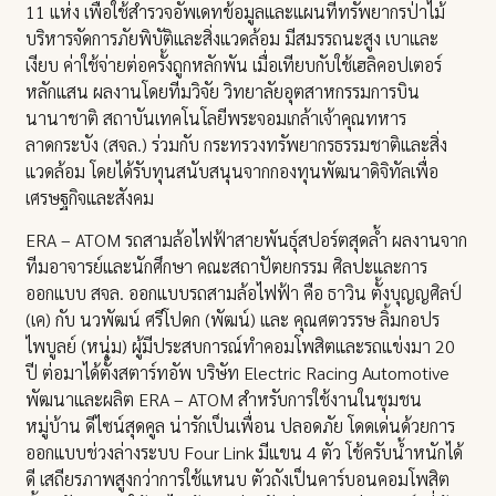
11 แห่ง เพื่อใช้สำรวจอัพเดทข้อมูลและแผนที่ทรัพยากรป่าไม้
บริหารจัดการภัยพิบัติและสิ่งแวดล้อม มีสมรรถนะสูง เบาและ
เงียบ ค่าใช้จ่ายต่อครั้งถูกหลักพัน เมื่อเทียบกับใช้เฮลิคอปเตอร์
หลักแสน ผลงานโดยทีมวิจัย วิทยาลัยอุตสาหกรรมการบิน
นานาชาติ สถาบันเทคโนโลยีพระจอมเกล้าเจ้าคุณทหาร
ลาดกระบัง (สจล.) ร่วมกับ กระทรวงทรัพยากรธรรมชาติและสิ่ง
แวดล้อม โดยได้รับทุนสนับสนุนจากกองทุนพัฒนาดิจิทัลเพื่อ
เศรษฐกิจและสังคม
ERA – ATOM รถสามล้อไฟฟ้าสายพันธุ์สปอร์ตสุดล้ำ ผลงานจาก
ทีมอาจารย์และนักศึกษา คณะสถาปัตยกรรม ศิลปะและการ
ออกแบบ สจล. ออกแบบรถสามล้อไฟฟ้า คือ ธาวิน ตั้งบุญญศิลป์
(เค) กับ นวพัฒน์ ศรีโปดก (พัฒน์) และ คุณศตวรรษ ลิ้มกอปร
ไพบูลย์ (หนุ่ม) ผู้มีประสบการณ์ทำคอมโพสิตและรถแข่งมา 20
ปี ต่อมาได้ตั้งสตาร์ทอัพ บริษัท Electric Racing Automotive
พัฒนาและผลิต ERA – ATOM สำหรับการใช้งานในชุมชน
หมู่บ้าน ดีไซน์สุดคูล น่ารักเป็นเพื่อน ปลอดภัย โดดเด่นด้วยการ
ออกแบบช่วงล่างระบบ Four Link มีแขน 4 ตัว โช้ครับน้ำหนักได้
ดี เสถียรภาพสูงกว่าการใช้แหนบ ตัวถังเป็นคาร์บอนคอมโพสิต