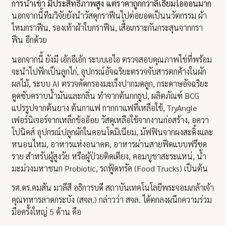
การนำเข้า มีประสิทธิภาพสูง แต่ราคาถูกกว่าลิเธียมไอออนมาก
นอกจากนี้ทีมวิจัยยังนำวัสดุกราฟีนไปต่อยอดเป็นนวัตกรรม ผ้า
ไหมกราฟีน, รองเท้าผ้าใบกราฟีน, เสื้อเกราะกันกระสุนจากกรา
ฟีน อีกด้วย
นอกจากนี้ ยังมี เอ้กอีเอ้ก ระบบเอไอ ตรวจสอบคุณภาพไข่ที่พร้อม
จะนำไปฟักเป็นลูกไก่, อุปกรณ์อัจฉริยะตรวจจับสารตกค้างในผัก
ผลไม้, ระบบ AI ตรวจคัดกรองมะเร็งปากมดลูก, กระดาษอัจฉริยะ
ดูดซับคราบน้ำมันและกลิ่น ทำจากต้นกกธูป, ผลิตภัณฑ์ BCG
แปรรูปจากต้นยาง ต้นกาแฟ กากกาแฟที่เหลือใช้, TryAngle
เฟอร์นิเจอร์จากเหล็กข้ออ้อย วัสดุเหลือใช้จากงานก่อสร้าง, อควา
โปนิคส์ อุปกรณ์ปลูกผักในคอนโดมิเนียม, มัฟฟินจากผงสะดิ้งและ
หนอนไหม, อาหารแห่งอนาคต, อาหารผ่านสายฟีดแบบฟรีซด
ราย สำหรับผู้สูงวัย หรือผู้ป่วยติดเตียง, คอมบูชาสะระแหน่, น้ำ
มะม่วงมหาชนก Probiotic, รถฟู้ดทรัค (Food Trucks) เป็นต้น
รศ.ดร.คมสัน มาลีสี อธิการบดี สถาบันเทคโนโลยีพระจอมเกล้าเจ้า
คุณทหารลาดกระบัง (สจล.) กล่าวว่า สจล. ได้ตกลงผนึกความร่วม
มือครั้งใหญ่ 5 ด้าน คือ