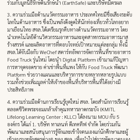
ร่วมกับมูลนิธิรักษ์ดินรักษ์น้ำ (EarthSafe) และบริษัทมิตรผล
3. ความร่วมมือด้านนวัตกรรมอาหาร ประเทศไทยมีชื่อเสียงระดับ
โลกในด้านอาหาร ซึ่งเป็นพลังดึงดูดให้นักท่องเที่ยวทั่วโลกอยาก
มาเยือนไทย สจล.ได้เตรียมรุกคืบทางด้านนวัตกรรมอาหาร โดย
นำเทคโนโลยีด้านวิศวกรรมอาหารและอุตสาหกรรมอาหารมาส
ร้างสรรค์ และผลิตอาหารที่ตอบโจทย์เป้าหมายแต่ละกลุ่ม ทั้งนี้
สจล.ได้จับมือกับ WeChef สตาร์ทอัพการจัดการพื้นที่ขายอาหาร
Food Truck รุ่นใหม่ โดยนำ Digital Platform เข้ามาแก้ปัญหา
การหาจุดจอดขาย ค่าเช่าพื้นที่แพง ให้กับ Food Truck พัฒนา
Platform ช่วยวางแผนและบริหารการขายหลากหลายรูปแบบ
รวมทั้งช่วยเพิ่มมูลค่าให้เจ้าของพื้นที่บริหารพื้นที่ได้อย่างมี
ประสิทธิภาพ
4. ความร่วมมือด้านการเรียนรู้ยุคใหม่ สจล. โดยสำนักการเรียนรู้
ตลอดชีวิตพระจอมเกล้าเจ้าคุณทหารลาดกระบัง (KMITL
Lifelong Learning Center : KLLC) ได้ลงนาม MOU กับ 5
องค์กร ได้แก่ 1. บริษัท ทาเลนท์ ดีเทคทีฟ จำกัด โดยร่วมกัน
พัฒนาและสนับสนุนการรู้จักและเข้าใจตนเองแก่นักศึกษาและผู้
เข้าอบรมหลักสูตรต่างๆ ของ สจล. เพื่อนำไปสู่การพัฒนาตนเอง