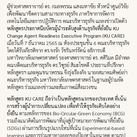
ผู้ช่วยศาสตราจารย์ ดร. กมลพรรณ แสงมหาชัย หัวหน้าศูนย์วิจัย
เพื่อพัฒนาขีดความสามารถทางธุรกิจ ภาควิชาการจัดการ
เทคโนโลยีและการปฏิบัติการ คณะบริหารธุรกิจ แถลงข่าวเปิดตัว
หลักสูตรประกาศนียบัตรผู้นำระดับสูงด้านธุรกิจที่ยั่งยืน KU
Change Agent Readiness Executive Program (KU CARE)
เมื่อวันที่ 7 ธันวาคม 2565 ณ ห้องประชุมชั้น 6 คณะบริหารธุรกิจ
โดยได้รับเกียรติจาก ดร.จงรัก วัชรินทร์รัตน์ อธิการบดี
มหาวิทยาลัยเกษตรศาสตร์ รองศาสตราจารย์ ดร. ศศิวิมล มีอำพล
คณบดีคณะบริหารธุรกิจ ดร.วิฑูรย์ สิมะโชคดี ประธานที่ปรึกษา
หลักสูตรฯ และคุณชนาพรรณ จึงรุ่งเรืองกิจ นายกสมาคมศิษย์เก่า
คณะบริหารธุรกิจ มหาวิทยาลัยเกษตรศาสตร์ ในฐานะผู้ร่วมจัด
หลักสูตร ร่วมแถลงข่าวและสัมภาษณ์สื่อมวงชน
หลักสูตร KU CARE ถือว่าเป็นหลักสูตรแรกของประเทศ ที่เน้น
การสร้างผู้นำการเปลี่ยนแปลง เพื่อทำให้ธุรกิจเติบโตอย่าง
ยั่งยืน
ตามหลักการของ Bio-Circular-Green Economy (BCG)
รวมถึงแนวคิดในการพัฒนาที่มุ่งสู่เป้าหมายการพัฒนาที่ยั่งยืน
(SDGs) ผ่านการเรียนรูปแบบใหม่ที่เน้น Experimental-based
learning และการร่วมหาทางออกของปัญหาในอนาคต ตามรูป