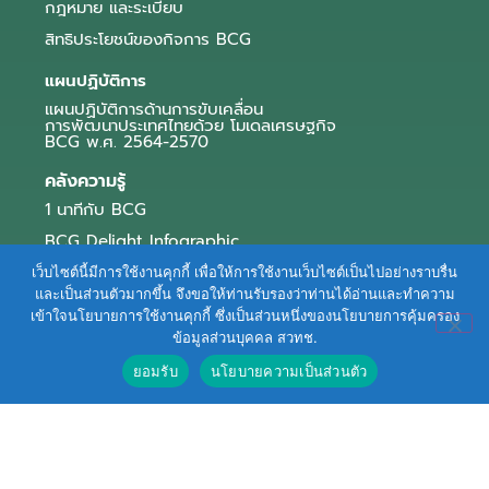
กฎหมาย และระเบียบ
สิทธิประโยชน์ของกิจการ BCG
แผนปฏิบัติการ
แผนปฏิบัติการด้านการขับเคลื่อน
การพัฒนาประเทศไทยด้วย โมเดลเศรษฐกิจ
BCG พ.ศ. 2564-2570
คลังความรู้
1 นาทีกับ BCG
BCG Delight Infographic
สื่อประชาสัมพันธ์
เว็บไซต์นี้มีการใช้งานคุกกี้ เพื่อให้การใช้งานเว็บไซต์เป็นไปอย่างราบรื่น
และเป็นส่วนตัวมากขึ้น จึงขอให้ท่านรับรองว่าท่านได้อ่านและทำความ
e-Book Series
เข้าใจนโยบายการใช้งานคุกกี้ ซึ่งเป็นส่วนหนึ่งของนโยบายการคุ้มครอง
ข้อมูลส่วนบุคคล สวทช.
ตัวอย่างธุรกิจ BCG
ยอมรับ
นโยบายความเป็นส่วนตัว
ข่าวและบทความ
Terms of Service
|
Personal Data Protection Policy