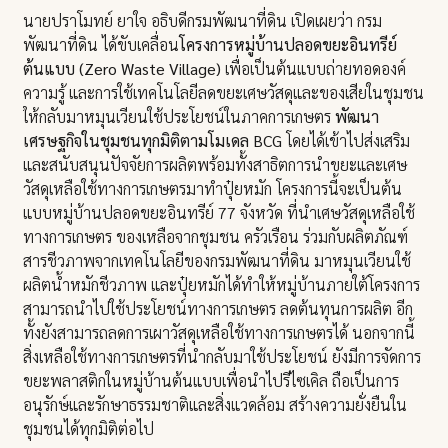
นายปราโมทย์ ยาใจ อธิบดีกรมพัฒนาที่ดิน เปิดเผยว่า กรม
พัฒนาที่ดิน ได้ขับเคลื่อน
โครงการหมู่บ้านปลอดขยะอินทรีย์
ต้นแบบ (Zero Waste Village)
เพื่อเป็นต้นแบบถ่ายทอดองค์
ความรู้ และการใช้เทคโนโลยีลดขยะเศษวัสดุและของเสียในชุมชน
ให้กลับมาหมุนเวียนใช้ประโยชน์ในภาคการเกษตร
พัฒนา
เศรษฐกิจในชุมชนทุกมิติตามโมเดล BCG
โดยได้เข้าไปส่งเสริม
และสนับสนุนปัจจัยการผลิตพร้อมทั้งสาธิตการนำขยะและเศษ
วัสดุเหลือใช้ทางการเกษตรมาทำปุ๋ยหมัก โครงการนี้จะเป็นต้น
แบบหมู่บ้านปลอดขยะอินทรีย์ 77 จังหวัด ที่นำเศษวัสดุเหลือใช้
ทางการเกษตร ของเหลือจากชุมชน ครัวเรือน ร่วมกับผลิตภัณฑ์
สารชีวภาพจากเทคโนโลยีของกรมพัฒนาที่ดิน มาหมุนเวียนใช้
ผลิตน้ำหมักชีวภาพ และปุ๋ยหมักได้ทำให้หมู่บ้านภายใต้โครงการ
สามารถนำไปใช้ประโยชน์ทางการเกษตร ลดต้นทุนการผลิต อีก
ทั้งยังสามารถลดการเผาวัสดุเหลือใช้ทางการเกษตรได้ นอกจากนี้
สิ่งเหลือใช้ทางการเกษตรที่นำกลับมาใช้ประโยชน์ ยังมีการจัดการ
ขยะพลาสติกในหมู่บ้านต้นแบบเพื่อนำไปรีไซเคิล ถือเป็นการ
อนุรักษ์และรักษาธรรมชาติและสิ่งแวดล้อม สร้างความยั่งยืนใน
ชุมชนได้ทุกมิติต่อไป