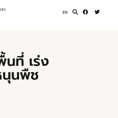
อเรา
EN
ที่ เร่ง
นุนพืช