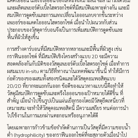
แคตไอออน เมื่อใช้ไอออนของโลหะที่เหมาะสม จะสามารถเตรียม
และผลิตเลเยอร์ดับเบิ้ลไฮดรอกไซด์ที่มีสมบัติเฉพาะต่างกัน และมี
สมบัติการดูดซับและการแลกเปลี่ยนไอออนลบจากชั้นระหว่าง
เลเยอร์ของแคตไอออนไฮดรอกไซด์ เมื่อนำไปผนวกกับส่วน
ประกอบของวัสดุคาร์บอนจึงเป็นการเพิ่มสมบัติการดูดซับและ
พื้นที่ผิวให้สูงขึ้น
การสร้างคาร์บอนที่มีสมบัติหลากหลายและมีพื้นที่ผิวสูง เช่น
กราฟีนออกไซด์ ที่มีสมบัติเชิงโครงสร้างแบบ 2D จะมีความ
สอดคล้องกันกับมิติของวัสดุเลเยอร์ดับเบิ้ลไฮดรอกไซด์ เมื่อทำการ
ผสมแบบ in-situ ตามวิธีที่ทางนาโนเทคพัฒนาขึ้นนี้ ทำให้มีการ
ก่อตัวของของผสมทั้งสองชนิดและได้วัสดุคอมพอสิตแบบ
2D/2D ที่ยากจะแยกกันออก ข้อดีของแนวทางแบบนี้คือทำให้
วัสดุมีสมบัติการดูดซับและตรึงไอออนของเป้าหมายได้ดีขึ้น ที่
สำคัญ เมื่อนำไปขึ้นรูปเป็นแผ่นเยื่อกรองโดยมีวัสดุยึดเหนี่ยวที่
เหมาะสม จะทำให้วัสดุคอมพอสิตนี้ มีความเสถียร ทนต่อการนำ
ไปใช้งานในการแยกผ่านตะกอนหรืออนุภาคได้ดี
โดยเฉพาะการก้าวข้ามข้อจำกัดด้านการเป็นวัสดุที่มีความชอบน้ำ
ต่ำ (hydrophilicity) ของกราฟีนออกไซด์ที่จะสลายตัวเมื่อนำไป