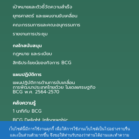
เป้าหมายและตัวชี้วัดความสำเร็จ
ยุทธศาสตร์ และแผนงานขับเคลื่อน
คณะกรรมการและคณะอนุกรรมการ
รายงานการประชุม
กลไกสนับสนุน
กฎหมาย และระเบียบ
สิทธิประโยชน์ของกิจการ BCG
แผนปฏิบัติการ
แผนปฏิบัติการด้านการขับเคลื่อน
การพัฒนาประเทศไทยด้วย โมเดลเศรษฐกิจ
BCG พ.ศ. 2564-2570
คลังความรู้
1 นาทีกับ BCG
BCG Delight Infographic
สื่อประชาสัมพันธ์
เว็บไซต์นี้มีการใช้งานคุกกี้ เพื่อให้การใช้งานเว็บไซต์เป็นไปอย่างราบรื่น
และเป็นส่วนตัวมากขึ้น จึงขอให้ท่านรับรองว่าท่านได้อ่านและทำความ
e-Book Series