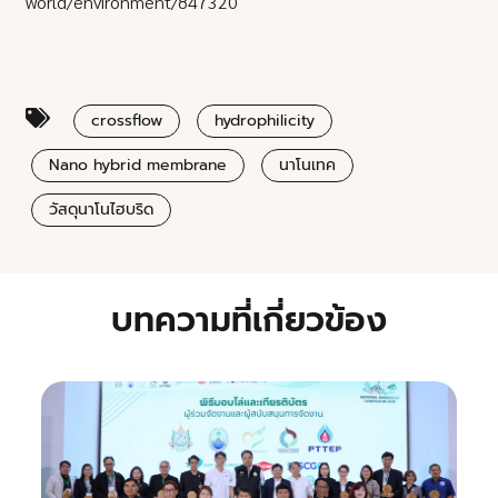
world/environment/847320
crossflow
hydrophilicity
Nano hybrid membrane
นาโนเทค
วัสดุนาโนไฮบริด
บทความที่เกี่ยวข้อง