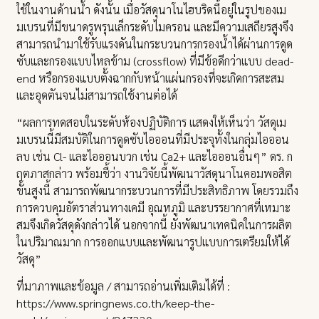
ใช้ในงานด้านน้ำ ดังนั้น เมื่อวัสดุนาโนไฮบริดนี้อยู่ในรูปของเม
มเบรนที่มีขนาดรูพรุนเล็กระดับไมครอน และมีความเสถียรสูงจึง
สามารถนำมาใช้รับแรงดันในกระบวนการกรองน้ำได้ผ่านการดูด
ซับและกรองแบบไหลข้าม (crossflow) ที่มีข้อดีกว่าแบบ dead-
end หรือกรองแบบตั้งฉากกับหน้าแผ่นกรองที่จะเกิดการสะสม
และอุดตันจนไม่สามารถใช้งานต่อได้
“ผลการทดสอบในระดับห้องปฏิบัติการ แสดงให้เห็นว่า วัสดุเม
มเบรนนี้มีสมบัติในการดูดซับไอออนที่มีประจุทั้งในกลุ่มไอออน
ลบ เช่น Cl- และไอออนบวก เช่น Ca2+ และไอออนอื่นๆ” ดร. ก
ฤตภาสกล่าว พร้อมชี้ว่า งานวิจัยนี้พัฒนาวัสดุนาโนคอมพอสิต
ขั้นสูงนี้ สามารถพัฒนากระบวนการที่มีประสิทธิภาพ โดยรวมถึง
การควบคุมอัตราส่วนทางเคมี อุณหภูมิ และบรรยากาศที่เหมาะ
สมจึงเกิดวัสดุดังกล่าวได้ นอกจากนี้ ยังพัฒนาเทคนิคในการผลิต
ในปริมาณมาก การออกแบบและพัฒนารูปแบบการเตรียมให้ได้
วัสดุ”
ที่มาภาพและข้อมูล / สามารถอ่านเพิ่มเติมได้ที่ :
https://www.springnews.co.th/keep-the-