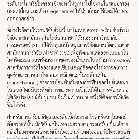
ระดับนาโนหรือไมครอนซึ่งจะทำให้ถูกนำไปใช้งานในระบบกรอง
ถอดเปลี่ยน และล้าง (regenerate) ให้นำกลับมาใช้ใหม่ได้” ดร.
กฤตภาสกล่าว
อย่างไรก็ตามในงานวิจัยส่วนนี้ นาโนเทค สวทช. พร้อมกับผู้ร่วม
วิจัยจากสถาบันเทคโนโลยีนานาชาติสิรินธร มหาวิทยาลัย
ธรรมศาสตร์ (SIIT) ได้รับทุนสนับสนุนการวิจัยและนวัตกรรมจาก
สำนักงานการวิจัยแห่งชาติ (วช.) เพื่อพัฒนาและออกแบบนาโน
ไฮบริดเมมเบรนพร้อมระบบชุดกรองน้ำแบบไหลข้าม (crossflow)
สำหรับการกำจัดไอออนแคลเซียมและเกลือคลอไรด์จากกลไกการ
ดูดซับและการแยกไอออนจากลักษณะชั้นระดับนาโน
(nanochannel) จากการซ้อนทับกันของกราฟีนออกไซด์และนา
โนเคลย์ โดยมีประสิทธิภาพและความเป็นไปได้ในการพัฒนาต่อ
ให้เกิดประโยชน์กับชุมชน ซึ่งเป็นเป้าหมายหนึ่งที่ต้องการให้เกิด
ขึ้นได้จริง
สำหรับการเตรียมวัสดุเลเยอร์ดับเบิ้ลไฮดรอกไซด์หรือนาโนเคลย์
สังเคราะห์นั้น นักวิจัยนาโนเทค เผยว่า สามารถเตรียมขึ้นได้จาก
เกลือไนเตรดของโลหะที่เป็นไดเวเลนท์แคตไอออนกับไตรเวเลนท์