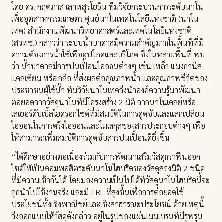
โดย ดร. กฤตภาส เลาหสุรโยธิน ทีมวิจัยกระบวนการระดับนาโน
เพื่ออุตสาหกรรมเกษตร ศูนย์นาโนเทคโนโลยีแห่งชาติ (นาโน
เทค) สำนักงานพัฒนาวิทยาศาสตร์และเทคโนโลยีแห่งชาติ
(สวทช.) กล่าวว่า ระบบน้ำบาดาลมีความสำคัญมากในพื้นที่ที่มี
ความต้องการน้ำใช้เพื่ออุปโภคและบริโภค ซึ่งในหลายพื้นที่ พบ
ว่า น้ำบาดาลมีการปนเปื้อนไอออนต่างๆ เช่น เหล็ก แมงกานีส
แคลเซียม หรือเกลือ ที่ส่งผลต่อคุณภาพน้ำ และคุณภาพชีวิตของ
ประชาชนผู้ใช้น้ำ ทีมวิจัยนาโนเทคจึงนำองค์ความรู้มาพัฒนา
ต่อยอดจากวัสดุนาโนที่มีโครงสร้าง 2 มิติ จากนาโนเคลย์หรือ
เลเยอร์ดับเบิ้ลไฮดรอกไซด์ที่มีสมบัติในการดูดซับและแลกเปลี่ยน
ไอออนในการตรึงไอออนและโมเลกุลของสารประกอบต่างๆ เพื่อ
ให้สามารถเพิ่มสมบัติการดูดซับสารปนเปื้อนดียิ่งขึ้น
“ได้ศึกษาอย่างต่อเนื่องร่วมกับการพัฒนาเสริมวัสดุกราฟีนออก
ไซด์ให้เป็นคอมพอสิตระดับนาโนไฮบริดของวัสดุสองมิติ 2 ชนิด
ที่มีความเข้ากันได้ โดยมองความเป็นไปได้ที่วัสดุนาโนไฮบริดนี้จะ
ถูกนำไปใช้งานจริง และมี TRL ที่สูงขึ้นเพื่อการต่อยอดใช้
ประโยชน์ทั้งเชิงพาณิชย์และเชิงสาธารณะประโยชน์ ด้วยเหตุนี้
จึงออกแบบให้วัสดุดังกล่าว อยู่ในรูปของแผ่นเมมเบรนที่มีรูพรุน