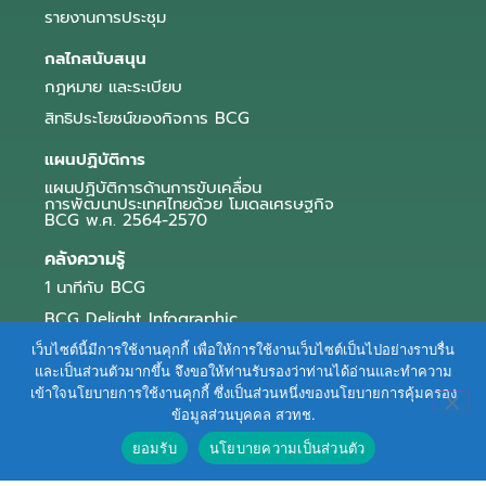
รายงานการประชุม
กลไกสนับสนุน
กฎหมาย และระเบียบ
สิทธิประโยชน์ของกิจการ BCG
แผนปฏิบัติการ
แผนปฏิบัติการด้านการขับเคลื่อน
การพัฒนาประเทศไทยด้วย โมเดลเศรษฐกิจ
BCG พ.ศ. 2564-2570
คลังความรู้
1 นาทีกับ BCG
BCG Delight Infographic
สื่อประชาสัมพันธ์
เว็บไซต์นี้มีการใช้งานคุกกี้ เพื่อให้การใช้งานเว็บไซต์เป็นไปอย่างราบรื่น
และเป็นส่วนตัวมากขึ้น จึงขอให้ท่านรับรองว่าท่านได้อ่านและทำความ
e-Book Series
เข้าใจนโยบายการใช้งานคุกกี้ ซึ่งเป็นส่วนหนึ่งของนโยบายการคุ้มครอง
ข้อมูลส่วนบุคคล สวทช.
ตัวอย่างธุรกิจ BCG
ยอมรับ
นโยบายความเป็นส่วนตัว
ข่าวและบทความ