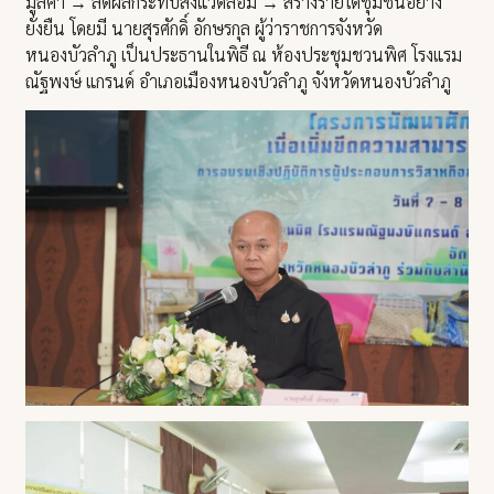
มูลค่า → ลดผลกระทบสิ่งแวดล้อม → สร้างรายได้ชุมชนอย่าง
ยั่งยืน โดยมี นายสุรศักดิ์ อักษรกุล ผู้ว่าราชการจังหวัด
หนองบัวลำภู เป็นประธานในพิธี ณ ห้องประชุมชวนพิศ โรงแรม
ณัฐพงษ์ แกรนด์ อำเภอเมืองหนองบัวลำภู จังหวัดหนองบัวลำภู