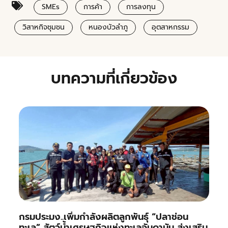
SMEs
การค้า
การลงทุน
วิสาหกิจชุมชน
หนองบัวลำภู
อุตสาหกรรม
บทความที่เกี่ยวข้อง
กรมประมง..เพิ่มกำลังผลิตลูกพันธุ์ “ปลาช่อน
ทะเล” สัตว์น้ำเศรษฐกิจแห่งทะเลอันดามัน ส่งเสริม