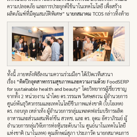
ความปลอดภัย และการประยุกต์ใช้นาโนเทคโนโลยี เพื่อสร้าง
ผลิตภัณฑ์ที่มีคุณสมบัติพิเศษ”
นายกสมาคม
TCOS
กล่าวทิ้งท้าย
ทั้งนี้ ภายหลังพิธีลงนามความร่วมมือฯ ได้เปิดเวทีเสวนา
เรื่อง
“ติดปีกอุตสาหกรรมสุขภาพและความงามด้วย
FoodSERP
for sustainable health and beauty
” โดยวิทยากรผู้เชี่ยวชาญ
จากทั้ง 2 หน่วยงาน นำโดย ดร.วรรณพ วิเศษสงวน ผู้อำนวยการ
ศูนย์พันธุวิศวกรรมและเทคโนโลยีชีวภาพแห่งชาติ (ไบโอเทค)
ดร. กอบกุล เหล่าเท้ง ผู้อำนวยการกลุ่มแพลตฟอร์มบริการผลิต
อาหารและส่วนผสมฟังก์ชัน สวทช. และ ดร. อุดม อัศวาภิรมย์ ผู้
อำนวยการกลุ่มวิจัยการห่อหุ้มระดับนาโน ศูนย์นาโนเทคโนโลยี
แห่งชาติ (นาโนเทค) คุณลักษณ์สุภา ประภาวัต นายกสมาคมการ