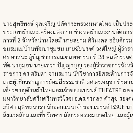
นายสุทธิพงษ์ จุลเจริญ ปลัดกระทรวงมหาดไทย เป็นประ
ประเภทผ้าและเครื่องแต่งกาย ช่างทอผ้าและงานหัตถกร
การที่ 2 จังหวัดน่าน โดยมี นายสยาม ศิริมงคล อธิบ
ชมรมแม่บ้านพัฒนาชุมชน นายชัยนรงค์ วงศ์ใหญ่ ผู้ว่ารา
ศร อาสนะ ผู้บัญชาการมณฑลทหารบกที่ 38 พลตำรวจตรี ด
พัฒนาชุมชน นายเทวา ปัญญาบุญ รองผู้ว่าราชการจังหวั
ราชการ ดร.ศรินดา จามรมาน นักวิชาการอิสระด้านการจัด
และผู้เชี่ยวชาญการย้อมสีธรรมชาติ ผศ.ดร.อนุชา ทีรค
เชี่ยวชาญด้านผ้าไทยและเจ้าของแบรนด์ THEATRE ผศ.ดร
มหาวิทยาลัยศรีนครินทรวิโรฒ อ.ดร.กรกลด คำสุข รองค
ภวิศ กฤตพลนารา นักออกแบบเจ้าของแบรนด์ ISSUE นายนุว
สิ่งแวดล้อมและที่ปรึกษาปลัดกระทรวงมหาดไทย และผู้เ