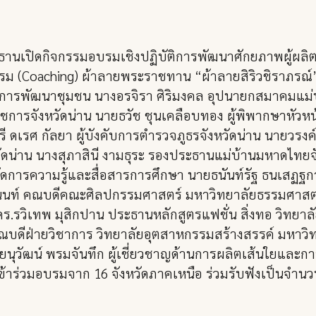
ธานเปิดกิจกรรมอบรมเชิงปฏิบัติการพัฒนาศักยภาพผู้ผลิ
รม (Coaching) ผ้าลายพระราชทาน “ผ้าลายสิริวชิราภรณ์
ดีกรมการพัฒนาชุมชน นางอรจิรา ศิริมงคล อุปนายกสมาคม
ชการจังหวัดน่าน นายธวัช ชุนเคลือบทอง ผู้พิพากษาหัวหน
เรศ กัลยา ผู้บังคับการตำรวจภูธรจังหวัดน่าน นายวรงค
ดน่าน นางสุภาสินี งามธุระ รองประธานแม่บ้านมหาดไทยจัง
การความรู้และสื่อสารการศึกษา นายธนันท์รัฐ ธนเสฏฐการ
านนท์ คณบดีคณะศิลปกรรมศาสตร์ มหาวิทยาลัยธรรมศาสตร์
.รวิเทพ มุสิกปาน ประธานหลักสูตรแฟชั่น สิ่งทอ วิทยา
ณบดีฝ่ายวิชาการ วิทยาลัยอุตสาหกรรมสร้างสรรค์ มหาวิท
ัฒน์ พรมจันทึก ผู้เชี่ยวชาญด้านการผลิตเส้นใยและการย
ข้าร่วมอบรมจาก 16 จังหวัดภาคเหนือ ร่วมรับฟังเป็นจำน