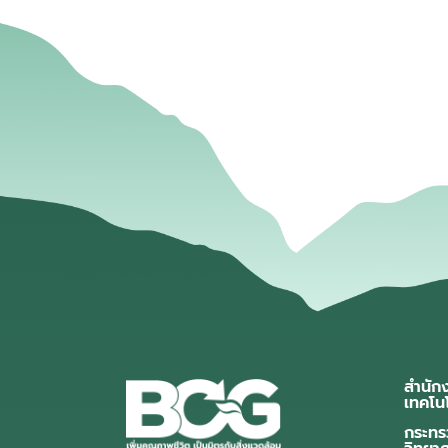
สำนัก
เทคโน
กระทร