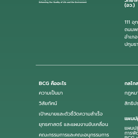
วิทยา
(อว.)
111 อ
ถนนพห
อำเภอ
ปทุมธ
BCG คืออะไร
กลไกส
ความเป็นมา
กฎหมา
วิสัยทัศน์
สิทธิ
เป้าหมายและตัวชี้วัดความสำเร็จ
แผนปฏ
ยุทธศาสตร์ และแผนงานขับเคลื่อน
แผนปฏิ
การพั
คณะกรรมการและคณะอนุกรรมการ