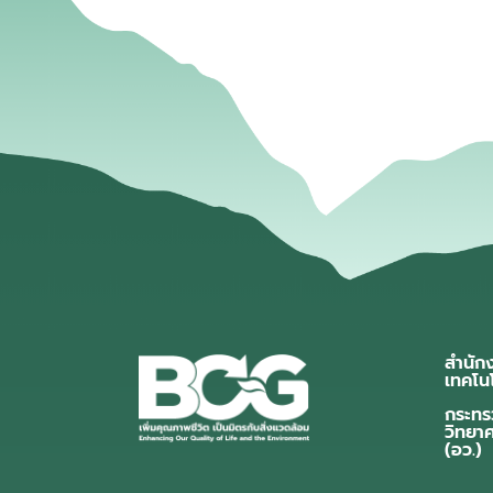
สำนัก
เทคโน
กระทร
วิทยา
(อว.)