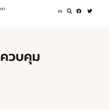
อเรา
EN
บควบคุม