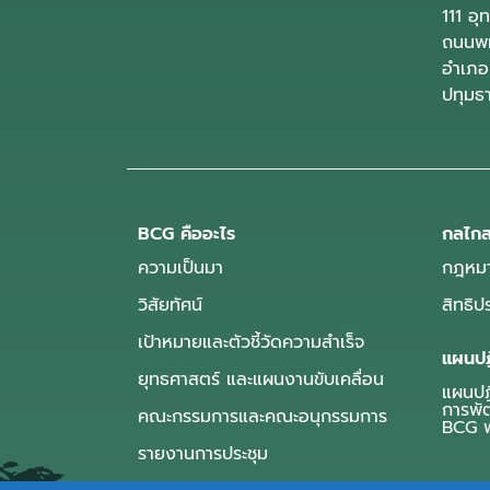
111 อ
ถนนพห
อำเภอ
ปทุมธ
BCG คืออะไร
กลไกส
ความเป็นมา
กฎหมา
วิสัยทัศน์
สิทธิ
เป้าหมายและตัวชี้วัดความสำเร็จ
แผนปฏ
ยุทธศาสตร์ และแผนงานขับเคลื่อน
แผนปฏิ
การพั
คณะกรรมการและคณะอนุกรรมการ
BCG พ
รายงานการประชุม