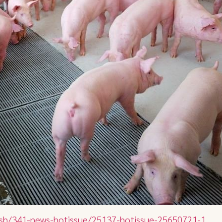
lash/341-news-hotissue/25137-hotissue-25650721-1