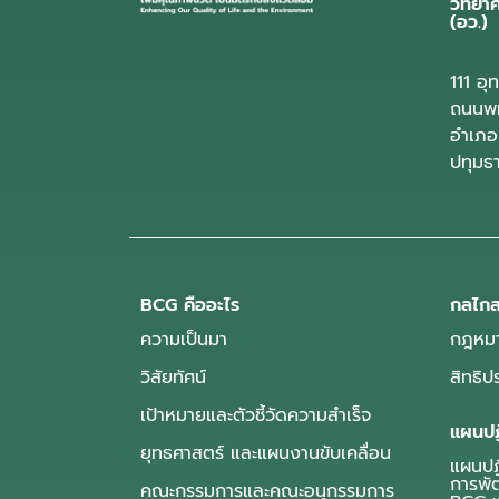
วิทยา
(อว.)
111 อ
ถนนพห
อำเภอ
ปทุมธ
BCG คืออะไร
กลไกส
ความเป็นมา
กฎหมา
วิสัยทัศน์
สิทธิ
เป้าหมายและตัวชี้วัดความสำเร็จ
แผนปฏ
ยุทธศาสตร์ และแผนงานขับเคลื่อน
แผนปฏิ
การพั
คณะกรรมการและคณะอนุกรรมการ