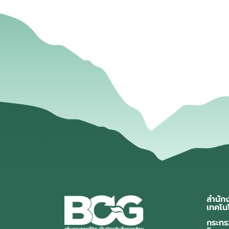
สำนัก
เทคโน
กระทร