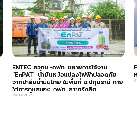
ENTEC สวทช.-กฟภ. ขยายการใช้งาน
P
“EnPAT” น้ำมันหม้อแปลงไฟฟ้าปลอดภัย
จากปาล์มน้ำมันไทย ในพื้นที่ จ.ปทุมธานี ภาย
0
ใต้การดูแลของ กฟภ. สาขารังสิต
16/09/2025