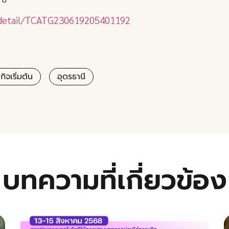
s/detail/TCATG230619205401192
กิจเริ่มต้น
อุดรธานี
บทความที่เกี่ยวข้อง