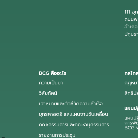
111 อ
ถนนพห
อำเภอ
ปทุมธ
BCG คืออะไร
กลไกส
ความเป็นมา
กฎหมา
วิสัยทัศน์
สิทธิ
เป้าหมายและตัวชี้วัดความสำเร็จ
แผนปฏ
ยุทธศาสตร์ และแผนงานขับเคลื่อน
แผนปฏิ
การพั
คณะกรรมการและคณะอนุกรรมการ
BCG พ
รายงานการประชุม