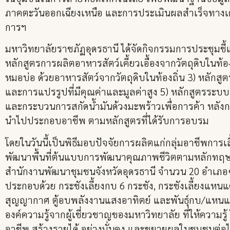
ภาคตะวันออกเฉียงเหนือ และการประเมินผลสำเร็จทางเ
การฯ
มหาวิทยาลัยราชภัฏอุดรธานี ได้จัดกิจกรรมการประชุมชี
หลักสูตรการผลิตอาหารสัตว์เคี้ยวเอื้องจากวัตถุดิบในท้
หมอบ่อ ด้วยอาหารสัตว์จากวัตถุดิบในท้องถิ่น 3) หลักสู
และการแปรรูปที่มีคุณค่าและมูลค่าสูง 5) หลักสูตรระบบ
และกระบวนการสกัดน้ำมันด้วงมะพร้าวเพื่อการค้า หลังก
นำไปประกอบอาชีพ ตามหลักสูตรที่ได้รับการอบรม
โดยในวันนี้เป็นพิธีมอบปัจจัยการผลิตแก่กลุ่มอาชีพการเ
พัฒนาพื้นที่ต้นแบบการพัฒนาคุณภาพชีวิตตามหลักทฤษฎี
สำนักงานพัฒนาชุมชนจังหวัดอุดรธานี จำนวน 20 อำเภอๆ 
ประกอบด้วย กระชังเลี้ยงกบ 6 กระชัง, กระชังเลี้ยงแห
สุญญากาศ ตู้อบพลังงานแสงอาทิตย์ และพันธุ์กบ/แหนแดง
องค์ความรู้จากผู้เชี่ยวชาญของมหาวิทยาลัย ที่ให้ความรู
อาชีพ สร้างรายได้ อย่างมั่นคง และขยายผลในชุมชนต่อ