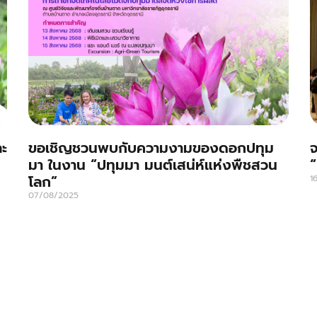
ละ
ขอเชิญชวนพบกับความงามของดอกปทุม
จ
มา ในงาน “ปทุมมา มนต์เสน่ห์แห่งพืชสวน
“
โลก”
1
07/08/2025