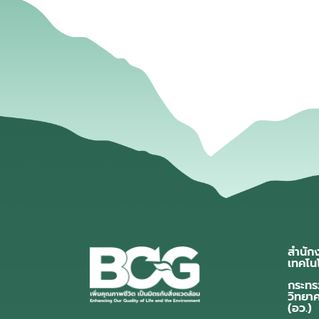
สำนัก
เทคโน
กระทร
วิทยา
(อว.)