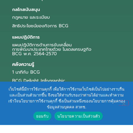
กลไกสนับสนุน
กฎหมาย และระเบียบ
สิทธิประโยชน์ของกิจการ BCG
แผนปฏิบัติการ
แผนปฏิบัติการด้านการขับเคลื่อน
การพัฒนาประเทศไทยด้วย โมเดลเศรษฐกิจ
BCG พ.ศ. 2564-2570
คลังความรู้
1 นาทีกับ BCG
BCG Delight Infographic
สื่อประชาสัมพันธ์
เว็บไซต์นี้มีการใช้งานคุกกี้ เพื่อให้การใช้งานเว็บไซต์เป็นไปอย่างราบรื่น
และเป็นส่วนตัวมากขึ้น จึงขอให้ท่านรับรองว่าท่านได้อ่านและทำความ
e-Book Series
เข้าใจนโยบายการใช้งานคุกกี้ ซึ่งเป็นส่วนหนึ่งของนโยบายการคุ้มครอง
ข้อมูลส่วนบุคคล สวทช.
ตัวอย่างธุรกิจ BCG
ยอมรับ
นโยบายความเป็นส่วนตัว
ข่าวและบทความ
Terms of Service
|
Personal Data Protection Policy