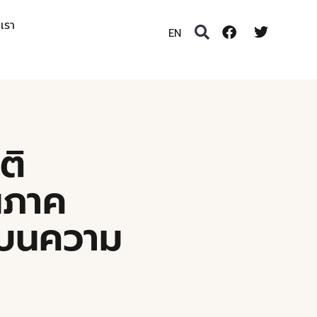
อเรา
EN
ติ
นภาค
ตบนความ