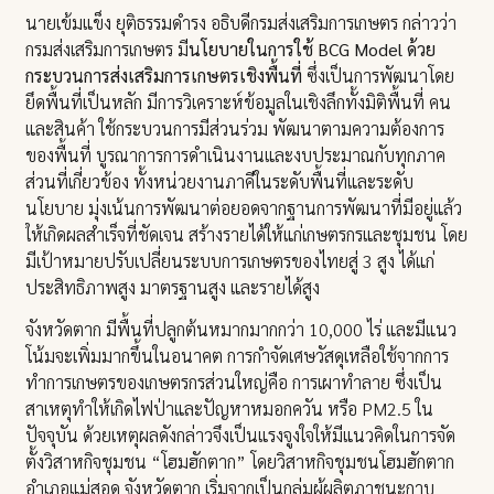
นายเข้มแข็ง ยุติธรรมดำรง อธิบดีกรมส่งเสริมการเกษตร กล่าวว่า
กรมส่งเสริมการเกษตร มี
นโยบายในการใช้ BCG Model ด้วย
กระบวนการส่งเสริมการเกษตรเชิงพื้นที่
ซึ่งเป็นการพัฒนาโดย
ยึดพื้นที่เป็นหลัก มีการวิเคราะห์ข้อมูลในเชิงลึกทั้งมิติพื้นที่ คน
และสินค้า ใช้กระบวนการมีส่วนร่วม พัฒนาตามความต้องการ
ของพื้นที่ บูรณาการการดำเนินงานและงบประมาณกับทุกภาค
ส่วนที่เกี่ยวข้อง ทั้งหน่วยงานภาคีในระดับพื้นที่และระดับ
นโยบาย มุ่งเน้นการพัฒนาต่อยอดจากฐานการพัฒนาที่มีอยู่แล้ว
ให้เกิดผลสำเร็จที่ชัดเจน สร้างรายได้ให้แก่เกษตรกรและชุมชน โดย
มีเป้าหมายปรับเปลี่ยนระบบการเกษตรของไทยสู่ 3 สูง ได้แก่
ประสิทธิภาพสูง มาตรฐานสูง และรายได้สูง
จังหวัดตาก มีพื้นที่ปลูกต้นหมากมากกว่า 10,000 ไร่ และมีแนว
โน้มจะเพิ่มมากขึ้นในอนาคต การกำจัดเศษวัสดุเหลือใช้จากการ
ทำการเกษตรของเกษตรกรส่วนใหญ่คือ การเผาทำลาย ซึ่งเป็น
สาเหตุทำให้เกิดไฟป่าและปัญหาหมอกควัน หรือ PM2.5 ใน
ปัจจุบัน ด้วยเหตุผลดังกล่าวจึงเป็นแรงจูงใจให้มีแนวคิดในการจัด
ตั้งวิสาหกิจชุมชน “โฮมฮักตาก” โดยวิสาหกิจชุมชนโฮมฮักตาก
อำเภอแม่สอด จังหวัดตาก เริ่มจากเป็นกลุ่มผู้ผลิตภาชนะกาบ