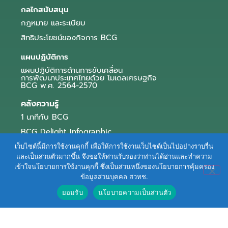
กลไกสนับสนุน
กฎหมาย และระเบียบ
สิทธิประโยชน์ของกิจการ BCG
แผนปฏิบัติการ
แผนปฏิบัติการด้านการขับเคลื่อน
การพัฒนาประเทศไทยด้วย โมเดลเศรษฐกิจ
BCG พ.ศ. 2564-2570
คลังความรู้
1 นาทีกับ BCG
BCG Delight Infographic
สื่อประชาสัมพันธ์
เว็บไซต์นี้มีการใช้งานคุกกี้ เพื่อให้การใช้งานเว็บไซต์เป็นไปอย่างราบรื่น
และเป็นส่วนตัวมากขึ้น จึงขอให้ท่านรับรองว่าท่านได้อ่านและทำความ
e-Book Series
เข้าใจนโยบายการใช้งานคุกกี้ ซึ่งเป็นส่วนหนึ่งของนโยบายการคุ้มครอง
ข้อมูลส่วนบุคคล สวทช.
ตัวอย่างธุรกิจ BCG
ยอมรับ
นโยบายความเป็นส่วนตัว
ข่าวและบทความ
Terms of Service
|
Personal Data Protection Policy