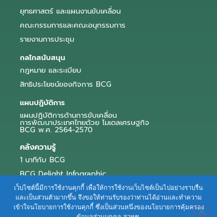
ยุทธศาสตร์ และแผนงานขับเคลื่อน
คณะกรรมการและคณะอนุกรรมการ
รายงานการประชุม
กลไกสนับสนุน
กฎหมาย และระเบียบ
สิทธิประโยชน์ของกิจการ BCG
แผนปฏิบัติการ
แผนปฏิบัติการด้านการขับเคลื่อน
การพัฒนาประเทศไทยด้วย โมเดลเศรษฐกิจ
BCG พ.ศ. 2564-2570
คลังความรู้
1 นาทีกับ BCG
BCG Delight Infographic
สื่อประชาสัมพันธ์
เว็บไซต์นี้มีการใช้งานคุกกี้ เพื่อให้การใช้งานเว็บไซต์เป็นไปอย่างราบรื่น
และเป็นส่วนตัวมากขึ้น จึงขอให้ท่านรับรองว่าท่านได้อ่านและทำความ
e-Book Series
เข้าใจนโยบายการใช้งานคุกกี้ ซึ่งเป็นส่วนหนึ่งของนโยบายการคุ้มครอง
ข้อมูลส่วนบุคคล สวทช.