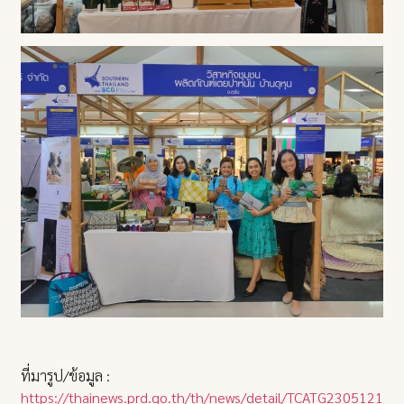
ที่มารูป/ข้อมูล :
https://thainews.prd.go.th/th/news/detail/TCATG23051216