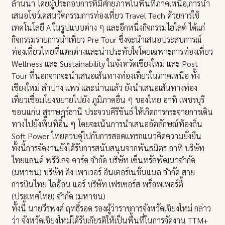
ล้านนา โดยผู้ประกอบการที่มีศักยภาพในพื้นที่ภาคเหนือ,การนำ
เสนอโชว์เคสนวัตกรรมการท่องเที่ยว Travel Tech ด้วยการใช้
เทคโนโลยี A ในรูปแบบต่าง ๆ และอีกหนึ่งกิจกรรมไฮไลต์ ได้แก่
กิจกรรมรายการนำเที่ยว Pre Tour ซึ่งจะนำเสนอประสบการณ์
ท่องเที่ยวไทยที่แตกต่างและน่าประทับใจโดยเฉพาะการท่องเที่ยว
Wellness และ Sustainability ในจังหวัดเชียงใหม่ และ Post
Tour ที่นอกจากจะนำเสนอเส้นทางท่องเที่ยวในภาคเหนือ ทั้ง
เชียงใหม่ ลำปาง แพร่ และน่านแล้ว ยังนำเสนอเส้นทางท่อง
เที่ยวเชื่อมโยงขยายไปยัง ภูมิภาคอื่น ๆ ของไทย อาทิ เพชรบุรี
ขอนแก่น สุราษฎร์ธานี ประจวบคีรีขันธ์ ให้เกิดการกระจายการเดิน
ทางไปยังพื้นที่อื่น ๆ โดยจะเน้นการนำเสนออัตลักษณ์ท้องถิ่น
Soft Power ไทยควบคู่ไปกับการสอดแทรกแนวคิดความยั่งยืน
ทั้งนี้การจัดงานยังได้รับการสนับสนุนจากพันธมิตร อาทิ บริษัท
ไทยแลนด์ พริวิเลจ คาร์ด จำกัด บริษัท เซ็นทรัลพัฒนาจำกัด
(มหาชน) บริษัท คิง เพาเวอร์ อินเตอร์เนชั่นแนล จำกัด สาย
การบินไทย ไลอ้อน แอร์ บริษัท เฟรเซอร์ส พร็อพเพอร์ตี้
(ประเทศไทย) จำกัด (มหาชน)
ทั้งนี้ นายวีรพงศ์ ฤทธิ์รอด รองผู้ว่าราชการจังหวัดเชียงใหม่ กล่าว
ว่า จังหวัดเชียงใหม่ได้รับเกียรติให้เป็นพื้นที่ในการจัดงาน TTM+