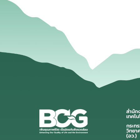
สำนัก
เทคโน
กระทร
วิทยา
(อว.)