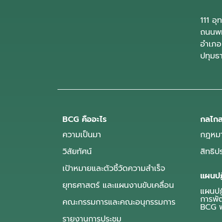
111 อ
ถนนพห
อำเภอ
ปทุมธ
BCG คืออะไร
กลไกส
ความเป็นมา
กฎหมา
วิสัยทัศน์
สิทธิ
เป้าหมายและตัวชี้วัดความสำเร็จ
แผนปฏ
ยุทธศาสตร์ และแผนงานขับเคลื่อน
แผนปฏิ
การพั
คณะกรรมการและคณะอนุกรรมการ
BCG พ
รายงานการประชุม