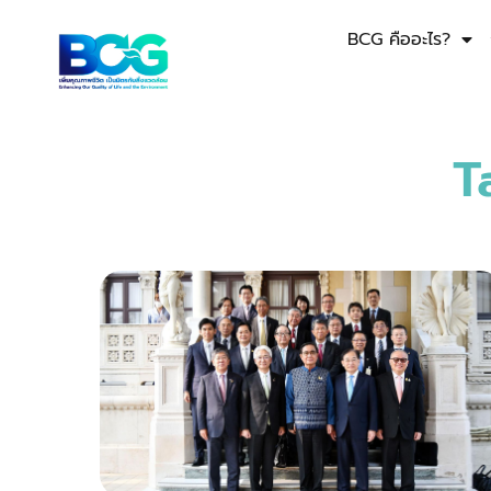
BCG คืออะไร?
T