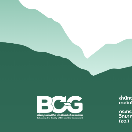
สำนัก
เทคโน
กระทร
วิทยา
(อว.)