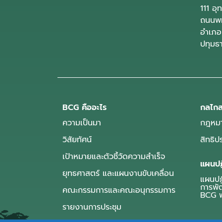
111 อ
ถนนพห
อำเภอ
ปทุมธ
BCG คืออะไร
กลไกส
ความเป็นมา
กฎหมา
วิสัยทัศน์
สิทธิ
เป้าหมายและตัวชี้วัดความสำเร็จ
แผนปฏ
ยุทธศาสตร์ และแผนงานขับเคลื่อน
แผนปฏิ
การพั
คณะกรรมการและคณะอนุกรรมการ
BCG พ
รายงานการประชุม