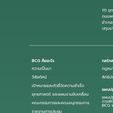
111 อ
ถนนพห
อำเภอ
ปทุมธ
BCG คืออะไร
กลไกส
ความเป็นมา
กฎหมา
วิสัยทัศน์
สิทธิ
เป้าหมายและตัวชี้วัดความสำเร็จ
แผนปฏ
ยุทธศาสตร์ และแผนงานขับเคลื่อน
แผนปฏิ
การพั
คณะกรรมการและคณะอนุกรรมการ
BCG พ
รายงานการประชุม