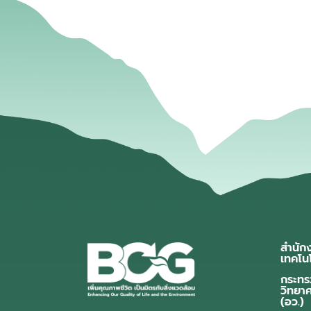
สำนัก
เทคโน
กระทร
วิทยา
(อว.)