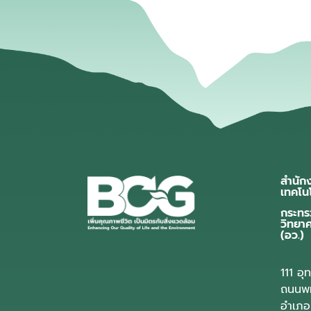
สำนัก
เทคโน
กระทร
วิทยา
(อว.)
111 อ
ถนนพห
อำเภอ