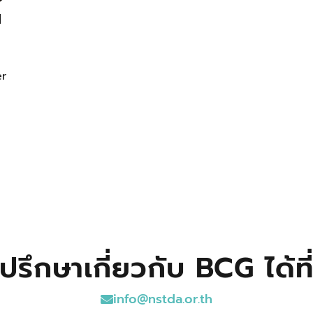
I
er
ปรึกษาเกี่ยวกับ BCG ได้ที
info@nstda.or.th