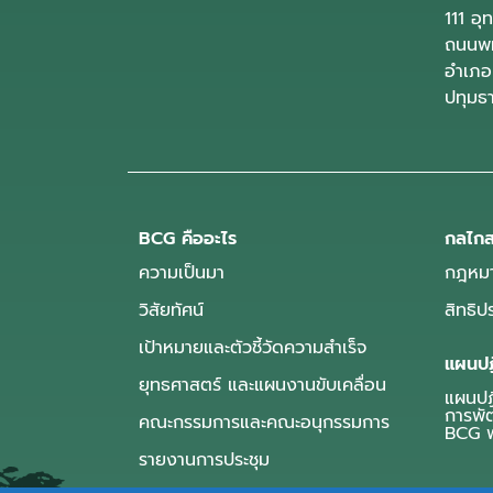
111 อ
ถนนพห
อำเภอ
ปทุมธ
BCG คืออะไร
กลไกส
ความเป็นมา
กฎหมา
วิสัยทัศน์
สิทธิ
เป้าหมายและตัวชี้วัดความสำเร็จ
แผนปฏ
ยุทธศาสตร์ และแผนงานขับเคลื่อน
แผนปฏิ
การพั
คณะกรรมการและคณะอนุกรรมการ
BCG พ
รายงานการประชุม