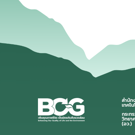
สำนัก
เทคโน
กระทร
วิทยา
(อว.)