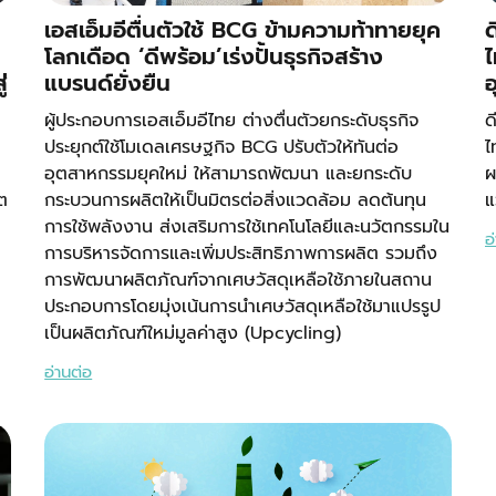
เอสเอ็มอีตื่นตัวใช้ BCG ข้ามความท้าทายยุค
ด
โลกเดือด ‘ดีพร้อม’เร่งปั้นธุรกิจสร้าง
ไ
่
แบรนด์ยั่งยืน
อ
ผู้ประกอบการเอสเอ็มอีไทย ต่างตื่นตัวยกระดับธุรกิจ
ด
ประยุกต์ใช้โมเดลเศรษฐกิจ BCG ปรับตัวให้ทันต่อ
ไ
อุตสาหกรรมยุคใหม่ ให้สามารถพัฒนา และยกระดับ
ผ
ต
กระบวนการผลิตให้เป็นมิตรต่อสิ่งแวดล้อม ลดต้นทุน
แ
การใช้พลังงาน ส่งเสริมการใช้เทคโนโลยีและนวัตกรรมใน
อ
การบริหารจัดการและเพิ่มประสิทธิภาพการผลิต รวมถึง
การพัฒนาผลิตภัณฑ์จากเศษวัสดุเหลือใช้ภายในสถาน
ประกอบการโดยมุ่งเน้นการนำเศษวัสดุเหลือใช้มาแปรรูป
เป็นผลิตภัณฑ์ใหม่มูลค่าสูง (Upcycling)
อ่านต่อ