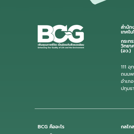
สำนัก
เทคโน
กระทร
วิทยา
(อว.)
111 อ
ถนนพห
อำเภอ
ปทุมธ
BCG คืออะไร
กลไกส