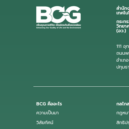
สำนัก
เทคโน
กระทร
วิทยา
(อว.)
111 อ
ถนนพห
อำเภอ
ปทุมธ
BCG คืออะไร
กลไกส
ความเป็นมา
กฎหมา
วิสัยทัศน์
สิทธิ