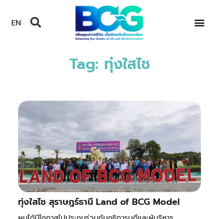
EN
Tag: ทุ่งใสไช
ทุ่งใสไช สุราษฎร์ธานี Land of BCG Model
ผมได้มีโอกาสไปประชุมร่วมกับอธิการบดีและผู้บริหาร