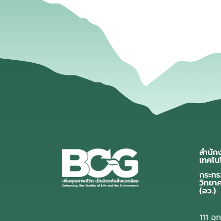
สำนัก
เทคโน
กระทร
วิทยา
(อว.)
111 อ