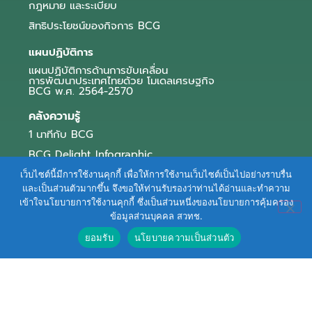
กฎหมาย และระเบียบ
สิทธิประโยชน์ของกิจการ BCG
แผนปฏิบัติการ
แผนปฏิบัติการด้านการขับเคลื่อน
การพัฒนาประเทศไทยด้วย โมเดลเศรษฐกิจ
BCG พ.ศ. 2564-2570
คลังความรู้
1 นาทีกับ BCG
BCG Delight Infographic
สื่อประชาสัมพันธ์
เว็บไซต์นี้มีการใช้งานคุกกี้ เพื่อให้การใช้งานเว็บไซต์เป็นไปอย่างราบรื่น
และเป็นส่วนตัวมากขึ้น จึงขอให้ท่านรับรองว่าท่านได้อ่านและทำความ
e-Book Series
เข้าใจนโยบายการใช้งานคุกกี้ ซึ่งเป็นส่วนหนึ่งของนโยบายการคุ้มครอง
ข้อมูลส่วนบุคคล สวทช.
ตัวอย่างธุรกิจ BCG
ยอมรับ
นโยบายความเป็นส่วนตัว
ข่าวและบทความ
Terms of Service
|
Personal Data Protection Policy