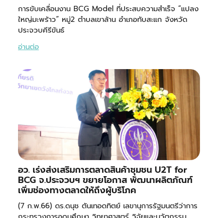
การขับเคลื่อนงาน BCG Model ที่ประสบความสำเร็จ “แปลง
ใหญ่มะพร้าว” หมู่2 ตำบลเขาล้าน อำเภอทับสะแก จังหวัด
ประจวบคีรีขันธ์
อ่านต่อ
อว. เร่งส่งเสริมการตลาดสินค้าชุมชน U2T for
BCG จ.ประจวบฯ ขยายโอกาส พัฒนาผลิตภัณฑ์
เพิ่มช่องทางตลาดให้ถึงผู้บริโภค
(7 ก.พ.66) ดร.ดนุช ตันเทอดทิตย์ เลขานุการรัฐมนตรีว่าการ
กระทรวงการอุดมศึกษา วิทยาศาสตร์ วิจัยและนวัตกรรม