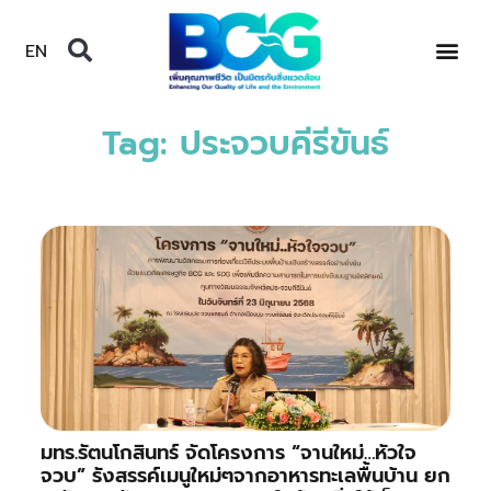
EN
Tag: ประจวบคีรีขันธ์
มทร.รัตนโกสินทร์ จัดโครงการ “จานใหม่…หัวใจ
จวบ” รังสรรค์เมนูใหม่ๆจากอาหารทะเลพื้นบ้าน ยก