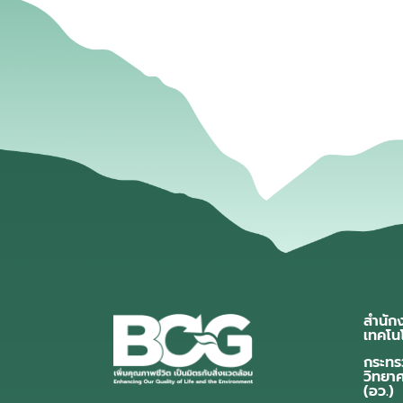
สำนัก
เทคโน
กระทร
วิทยา
(อว.)