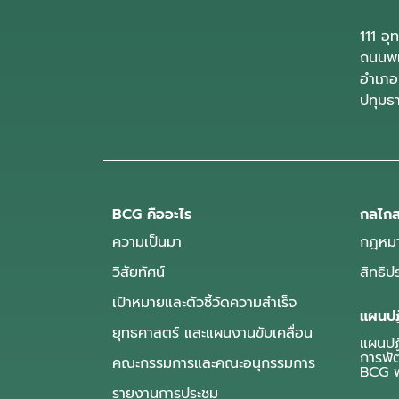
111 อ
ถนนพห
อำเภอ
ปทุมธ
BCG คืออะไร
กลไกส
ความเป็นมา
กฎหมา
วิสัยทัศน์
สิทธิ
เป้าหมายและตัวชี้วัดความสำเร็จ
แผนปฏ
ยุทธศาสตร์ และแผนงานขับเคลื่อน
แผนปฏิ
การพั
คณะกรรมการและคณะอนุกรรมการ
BCG พ
รายงานการประชุม