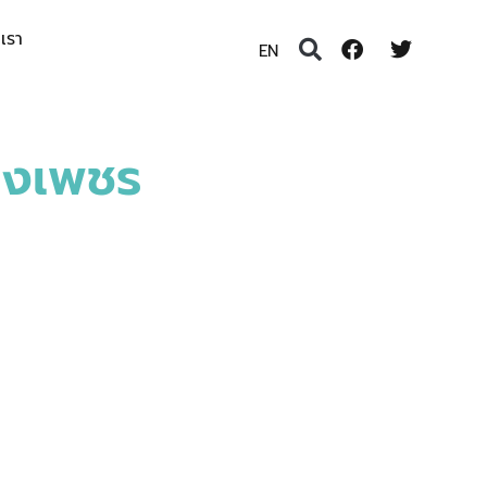
อเรา
EN
พงเพชร