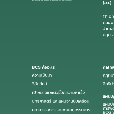
(อว.)
111 อ
ถนนพห
อำเภอ
ปทุมธ
BCG คืออะไร
กลไกส
ความเป็นมา
กฎหมา
วิสัยทัศน์
สิทธิ
เป้าหมายและตัวชี้วัดความสำเร็จ
แผนปฏ
ยุทธศาสตร์ และแผนงานขับเคลื่อน
แผนปฏิ
การพั
คณะกรรมการและคณะอนุกรรมการ
BCG พ