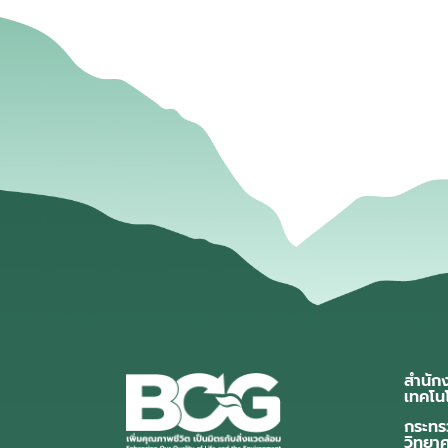
สำนัก
เทคโน
กระทร
วิทยา