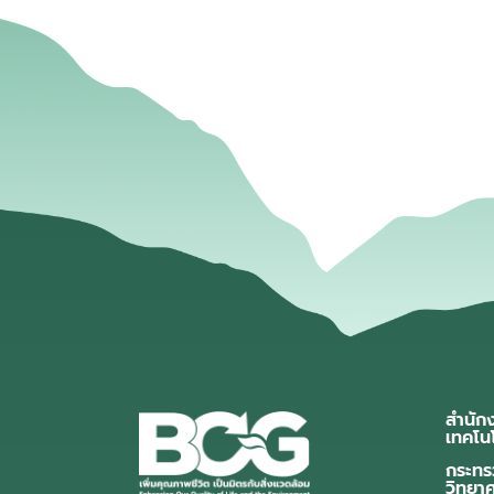
สำนัก
เทคโน
กระทร
วิทยา