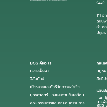
(อว.)
111 อ
ถนนพห
อำเภอ
ปทุมธ
BCG คืออะไร
กลไกส
ความเป็นมา
กฎหมา
วิสัยทัศน์
สิทธิ
เป้าหมายและตัวชี้วัดความสำเร็จ
แผนปฏ
ยุทธศาสตร์ และแผนงานขับเคลื่อน
แผนปฏิ
การพั
คณะกรรมการและคณะอนุกรรมการ
BCG พ