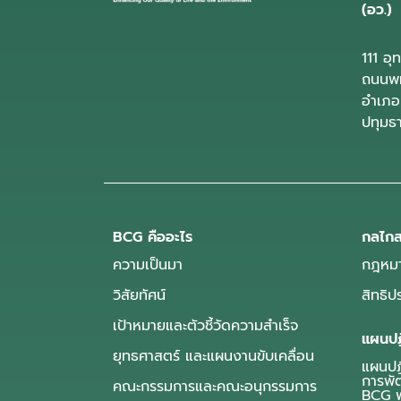
(อว.)
111 อ
ถนนพห
อำเภอ
ปทุมธ
BCG คืออะไร
กลไกส
ความเป็นมา
กฎหมา
วิสัยทัศน์
สิทธิ
เป้าหมายและตัวชี้วัดความสำเร็จ
แผนปฏ
ยุทธศาสตร์ และแผนงานขับเคลื่อน
แผนปฏิ
การพั
คณะกรรมการและคณะอนุกรรมการ
BCG พ