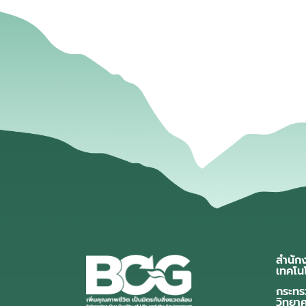
สำนัก
เทคโน
กระทร
วิทยา