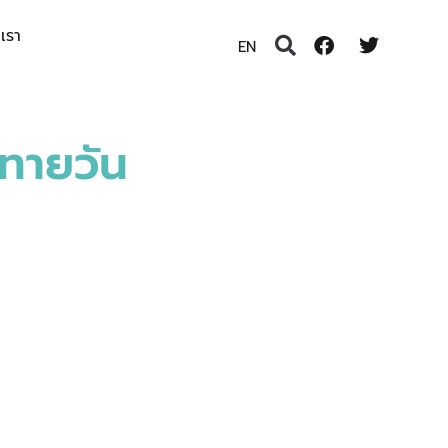
อเรา
EN
คทายวัน