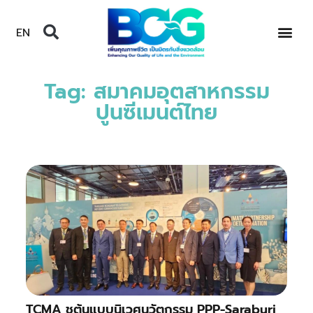
EN
Tag: สมาคมอุตสาหกรรม
ปูนซีเมนต์ไทย
TCMA ชูต้นแบบนิเวศนวัตกรรม PPP-Saraburi