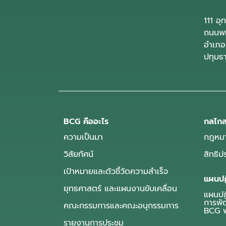
111 อ
ถนนพห
อำเภอ
ปทุมธ
BCG คืออะไร
กลไกส
ความเป็นมา
กฎหมา
วิสัยทัศน์
สิทธิ
เป้าหมายและตัวชี้วัดความสำเร็จ
แผนปฏ
ยุทธศาสตร์ และแผนงานขับเคลื่อน
แผนปฏิ
การพั
คณะกรรมการและคณะอนุกรรมการ
BCG พ
รายงานการประชุม