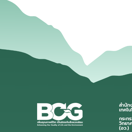
สำนัก
เทคโน
กระทร
วิทยา
(อว.)