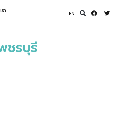
อเรา
EN
พชรบุรี