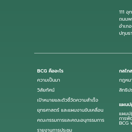
111 อ
ถนนพห
อำเภอ
ปทุมธ
BCG คืออะไร
กลไกส
ความเป็นมา
กฎหมา
วิสัยทัศน์
สิทธิ
เป้าหมายและตัวชี้วัดความสำเร็จ
แผนปฏ
ยุทธศาสตร์ และแผนงานขับเคลื่อน
แผนปฏิ
การพั
คณะกรรมการและคณะอนุกรรมการ
BCG พ
รายงานการประชุม