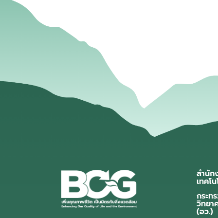
สำนัก
เทคโน
กระทร
วิทยา
(อว.)